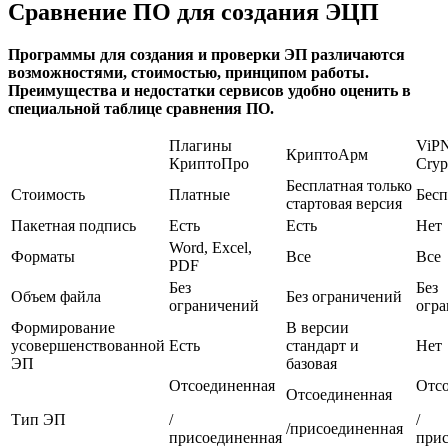
Сравнение ПО для создания ЭЦП
Программы для создания и проверки ЭП различаются
возможностями, стоимостью, принципом работы.
Преимущества и недостатки сервисов удобно оценить в
специальной таблице сравнения ПО.
Плагины
ViPN
КриптоАрм
КриптоПро
Cryp
Бесплатная только
Стоимость
Платные
Бесп
стартовая версия
Пакетная подпись
Есть
Есть
Нет
Word, Excel,
Форматы
Все
Все
PDF
Без
Без
Объем файла
Без ограничений
ограничений
огр
Формирование
В версии
усовершенствованной
Есть
стандарт и
Нет
ЭП
базовая
Отсоединенная
Отс
Отсоединенная
Тип ЭП
/
/
/присоединенная
присоединенная
при