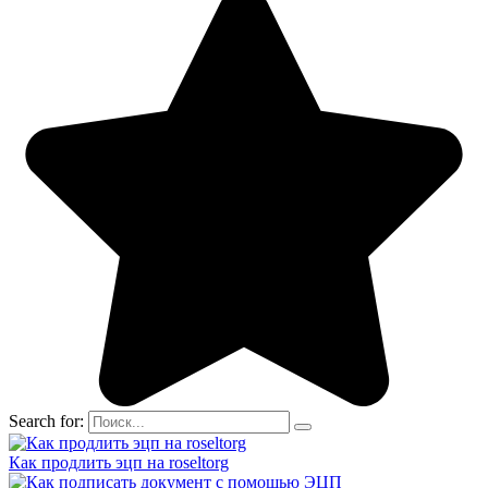
Search for:
Как продлить эцп на roseltorg