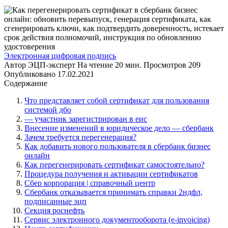
Электронная цифровая подпись
Автор
ЭЦП-эксперт
На чтение
20 мин.
Просмотров
209
Опубликовано
17.02.2021
Содержание
Что представляет собой сертификат для пользования
системой дбо
— участник зарегистрирован в еис
Внесение изменений в юридическое дело — сбербанк
Зачем требуется перегенерация?
Как добавить нового пользователя в сбербанк бизнес
онлайн
Как перегенерировать сертификат самостоятельно?
Процедура получения и активации сертификатов
Сбер корпорация | справочный центр
Сбербанк отказывается принимать справки 2ндфл,
подписанные эцп
Секция роснефть
Сервис электронного документооборота (e-invoicing)