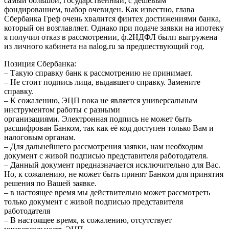
самый большой, государственный, с дешевым
фондированием, выбор очевиден. Как известно, глава
Сбербанка Греф очень хвалится финтех достижениями банка,
который он возглавляет. Однако при подаче заявки на ипотеку
я получил отказ в рассмотрении, ф.2НДФЛ былп выгружена
из личного кабинета на nalog.ru за предшествующий год.
Позиция Сбербанка:
– Такую справку банк к рассмотрению не принимает.
– Не стоит подпись лица, выдавшего справку. Замените
справку.
– К сожалению, ЭЦП пока не является универсальным
инструментом работы с разными
организациями. Электронная подпись не может быть
расшифрован Банком, так как её код доступен только Вам и
налоговым органам.
– Для дальнейшего рассмотрения заявки, нам необходим
документ с живой подписью представителя работодателя.
– Данный документ предназначается исключительно для Вас.
Но, к сожалению, не может быть принят Банком для принятия
решения по Вашей заявке.
– в настоящее время мы действительно может рассмотреть
только документ с живой подписью представителя
работодателя
– В настоящее время, к сожалению, отсутствует