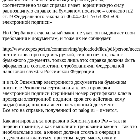
соответственно такая справка имеет юридическую силу
равнозначную справке на бумажном носителе – согласно п.2
ст.19 Федерального закона от 06.04.2021 № 63-ФЗ «Об
электронной подписи»
Но Сбербанку федеральный закон не указ, он выдвигает свои
требования к документам, и тоже их не соблюдает.
http://www.ecpexpert.ru/common/img/uploaded/files/pdf/person/neces
нет ни слова про подпись ручкой, синюю печать, скан с
бумажного документа, только лишь это: справка должна быть
оформлена в соответствии с требованиями Федеральной
налоговой службы Российской Федерации
и в п.8: Экземпляр электронного документа на бумажном
носителе Реквизиты сертификата ключа проверки
электронной подписи (серийный номер сертификата ключа
проверки электронной подписи, срок его действия, кому
выдан) лица, подписавшего электронный документ.
Все это на справке, полученной от nalog.ru – имеется.
Как агитировать за поправки в Конституцию РФ – так на
первой странице, а как выполнять требования закона – так это
необязательно все, а клиент должен стоять в очереди в
отделении и кланяться, при этом надев маску, очки и