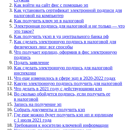
Как войти на сайт фнс с помощью эп
Как установить сертификат электронной подписи для
налоговой на компьютер
Как получить ключ эп в налоговой
Электронная подпись для налоговой и не только — что
это такое?
Как получить укэп в уц центрального банка рф
Как сделать электронную подпись в налоговой для
физических лиц: все способы
Что получает юрлицо, оформив в фнс электронную
подпись
Подать заявление
Как сделать электронную подпись для налоговой
инспекции
Что еще изменилось в сфере эцп в 2020-2022 годах
Какую электронную подпись получить для налоговой
Что делать в 2021 году с действующими кэп
Во сколько обойдется подпись, если получать ее
в налоговой
Запись на получение эп
Собрать документы и получить кэп
Где еще можно будет получить кэп ип и юрлицам
с 1 июля 2021 года
Требования к носителю ключевой информации