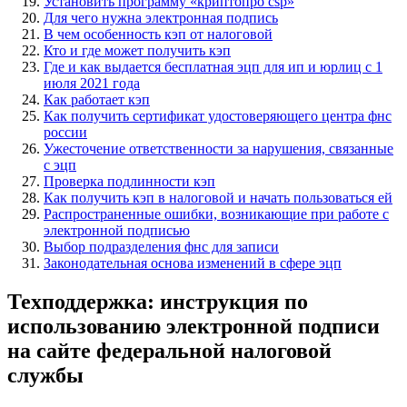
Установить программу «криптопро csp»
Для чего нужна электронная подпись
В чем особенность кэп от налоговой
Кто и где может получить кэп
Где и как выдается бесплатная эцп для ип и юрлиц с 1
июля 2021 года
Как работает кэп
Как получить сертификат удостоверяющего центра фнс
россии
Ужесточение ответственности за нарушения, связанные
с эцп
Проверка подлинности кэп
Как получить кэп в налоговой и начать пользоваться ей
Распространенные ошибки, возникающие при работе с
электронной подписью
Выбор подразделения фнс для записи
Законодательная основа изменений в сфере эцп
Техподдержка: инструкция по
использованию электронной подписи
на сайте федеральной налоговой
службы