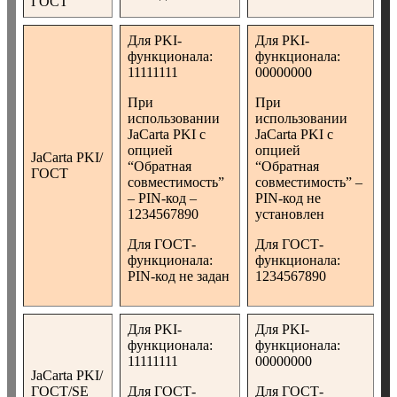
ГОСТ
Для PKI-
Для PKI-
функционала:
функционала:
11111111
00000000
При
При
использовании
использовании
JaCarta PKI с
JaCarta PKI с
опцией
опцией
JaCarta PKI/
“Обратная
“Обратная
ГОСТ
совместимость”
совместимость” –
– PIN-код –
PIN-код не
1234567890
установлен
Для ГОСТ-
Для ГОСТ-
функционала:
функционала:
PIN-код не задан
1234567890
Для PKI-
Для PKI-
функционала:
функционала:
11111111
00000000
JaCarta PKI/
ГОСТ/SE
Для ГОСТ-
Для ГОСТ-