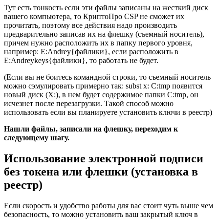
Тут есть тонкость если эти файлы записаны на жесткий диск
вашего компьютера, то КриптоПро CSP не сможет их
прочитать, поэтому все действия надо производить
предварительно записав их на флешку (съемный носитель),
причем нужно расположить их в папку первого уровня,
например: E:Andrey{файлики}, если расположить в
E:Andreykeys{файлики}, то работать не будет.
(Если вы не боитесь командной строки, то съемный носитель
можно сэмулировать примерно так: subst x: C:tmp появится
новый диск (X:), в нем будет содержимое папки C:tmp, он
исчезнет после перезагрузки. Такой способ можно
использовать если вы планируете установить ключи в реестр)
Нашли файлы, записали на флешку, переходим к
следующему шагу.
Использование электронной подписи
без токена или флешки (установка в
реестр)
Если скорость и удобство работы для вас стоит чуть выше чем
безопасность, то можно установить ваш закрытый ключ в