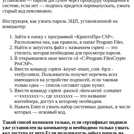
установлен — пароль доступен через процедуру обращения к
системе, если нет — подпись придется перевыпускать, узнать
старый код невозможно.
Инструкция, как узнать пароль ЭЦП, установленной на
компьютер:
Зайти в папку с программой «КриптоПро CSP».
Расположена она, как правило, в папке Program Files.
Найти и запустить файл с названием csptest — это
утилита, которая необходима для просмотра пароля.
В открывшемся окне ввести cd «C:Program FilesCrypto
ProCSP».
Ввести команду csptest -keyset -enum_cont -fqcn -
verifycontext. Пользователь получит перечень всех
имеющихся на устройстве подписей, если таковая
только одна — список составит один пункт.
Ввести команду csptest -passwd -showsaved -container
«<xxxxxxxx>», где xxxxxxxx — это название
контейнера, доступ к которому необходим.
Нажать Enter и узнать набор системных данных, в числе
которых — искомый код.
Такой способ возможен только, если сертификат подписи
уже установлен на компьютер и необходимо только узнать
код доступа от него.Если пользователь забыл пароль на