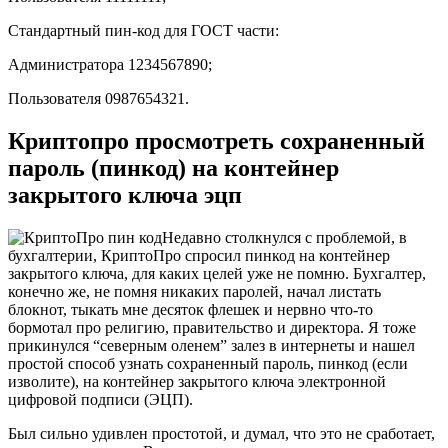
Стандартный пин-код для
ГОСТ
части:
Администратора
1234567890;
Пользователя
0987654321.
Криптопро просмотреть сохраненный
пароль (пинкод) на контейнер
закрытого ключа эцп
Недавно столкнулся с проблемой, в
бухгалтерии,
КриптоПро спросил пинкод на контейнер
закрытого ключа
, для каких целей уже не помню. Бухгалтер,
конечно же, не помня никаких паролей, начал листать
блокнот, тыкать мне десяток флешек и нервно что-то
бормотал про религию, правительство и директора. Я тоже
прикинулся “северным оленем” залез в интернеты и нашел
простой способ узнать сохраненный пароль,
пинкод
(если
изволите),
на контейнер закрытого ключа электронной
цифровой подписи (ЭЦП)
.
Был сильно удивлен простотой, и думал, что это не сработает,