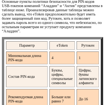
Основные пункты политики безопасности для PIN-кодов
USB-токенов компаний “Аладдин” и “Актив” представлены в
таблице ниже. Проанализировав данные таблицы можно
сделать вывод, что eToken предположительно будет иметь
более защищенный пин код. Рутокен, хоть и позволяет
задавать пароль всего из одного символа, что небезопасно, по
остальным параметрам не уступает продукту компании
“Аладдин”.
Параметр
eToken
Рутокен
Минимальная длина
4
1
PIN-кода
Буквы,
Цифры,
цифры,
буквы
Состав PIN-кода
специальные
латинского
символы
алфавита
Рекомендуемая длина
Больше или
До 16
PIN-кода
равно 7