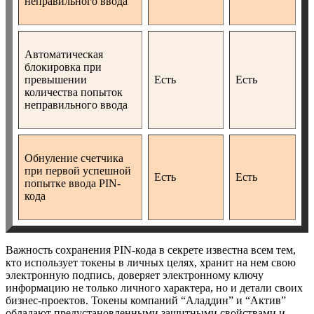
неправильного ввода
Автоматическая
блокировка при
превышении
Есть
Есть
количества попыток
неправильного ввода
Обнуление счетчика
при первой успешной
Есть
Есть
попытке ввода PIN-
кода
Важность сохранения PIN-кода в секрете известна всем тем,
кто использует токены в личных целях, хранит на нем свою
электронную подпись, доверяет электронному ключу
информацию не только личного характера, но и детали своих
бизнес-проектов. Токены компаний “Аладдин” и “Актив”
обладают предустановленными защитными свойствами и