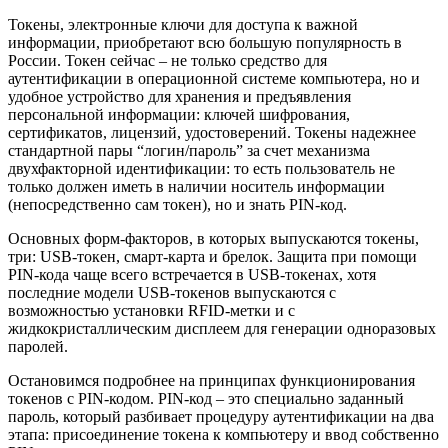
Токены, электронные ключи для доступа к важной
информации, приобретают всю большую популярность в
России. Токен сейчас – не только средство для
аутентификации в операционной системе компьютера, но и
удобное устройство для хранения и предъявления
персональной информации: ключей шифрования,
сертификатов, лицензий, удостоверений. Токены надежнее
стандартной пары “логин/пароль” за счет механизма
двухфакторной идентификации: то есть пользователь не
только должен иметь в наличии носитель информации
(непосредственно сам токен), но и знать PIN-код.
Основных форм-факторов, в которых выпускаются токены,
три: USB-токен, смарт-карта и брелок. Защита при помощи
PIN-кода чаще всего встречается в USB-токенах, хотя
последние модели USB-токенов выпускаются с
возможностью установки RFID-метки и с
жидкокристаллическим дисплеем для генерации одноразовых
паролей.
Остановимся подробнее на принципах функционирования
токенов с PIN-кодом. PIN-код – это специально заданный
пароль, который разбивает процедуру аутентификации на два
этапа: присоединение токена к компьютеру и ввод собственно