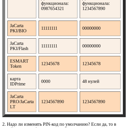
функционала:
функционала:
0987654321
1234567890
JaCarta
11111111
00000000
PKI/BIO
JaCarta
11111111
00000000
PKI/Flash
ESMART
12345678
12345678
Token
карта
0000
48 нулей
IDPrime
JaCarta
PRO/JaCarta
1234567890
1234567890
LT
2. Надо ли изменять PIN-код по умолчанию? Если да, то в