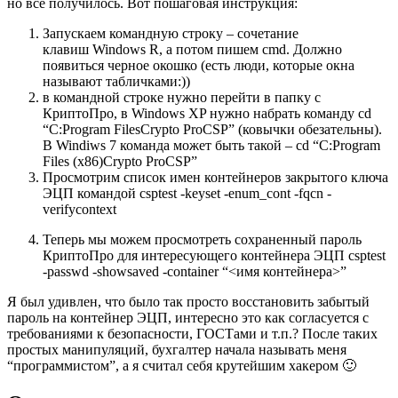
но все получилось. Вот пошаговая инструкция:
Запускаем командную строку – сочетание
клавиш
Windows R
, а потом пишем
cmd
. Должно
появиться черное окошко (есть люди, которые окна
называют табличками:))
в командной строке нужно перейти в папку с
КриптоПро, в Windows XP нужно набрать команду
cd
“C:Program FilesCrypto ProCSP”
(ковычки обезательны).
В Windiws 7 команда может быть такой –
cd “C:Program
Files (x86)Crypto ProCSP”
Просмотрим список имен контейнеров закрытого ключа
ЭЦП командой
csptest -keyset -enum_cont -fqcn -
verifycontext
Теперь мы можем просмотреть сохраненный пароль
КриптоПро для интересующего контейнера ЭЦП
csptest
-passwd -showsaved -container “<имя контейнера>”
Я был удивлен, что было так просто восстановить забытый
пароль на контейнер ЭЦП, интересно это как согласуется с
требованиями к безопасности, ГОСТами и т.п.?
После таких
простых манипуляций, бухгалтер начала называть меня
“программистом”, а я считал себя крутейшим хакером 🙂