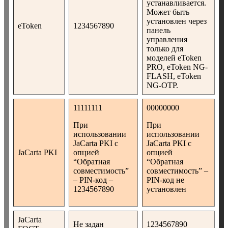
устанавливается.
Может быть
установлен через
eToken
1234567890
панель
управления
только для
моделей eToken
PRO, eToken NG-
FLASH, eToken
NG-OTP.
11111111
00000000
При
При
использовании
использовании
JaCarta PKI с
JaCarta PKI с
JaCarta PKI
опцией
опцией
“Обратная
“Обратная
совместимость”
совместимость” –
– PIN-код –
PIN-код не
1234567890
установлен
JaCarta
Не задан
1234567890