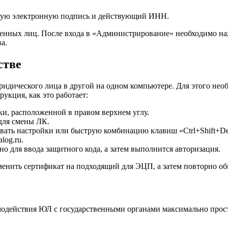
нную электронную подпись и действующий ИНН.
енных лиц. После входа в «Администрирование» необходимо наж
а.
стве
идического лица в другой на одном компьютере. Для этого необ
укция, как это работает:
и, расположенной в правом верхнем углу.
для смены ЛК.
вать настройки или быструю комбинацию клавиш «Ctrl+Shift+Del
log.ru.
о для ввода защитного кода, а затем выполнится авторизация.
зменить сертификат на подходящий для ЭЦП, а затем повторно о
имодействия ЮЛ с государственными органами максимально прос