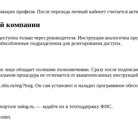
тивации профиля. После перехода личный кабинет считается ак
ей компании
ступна только через руководителя. Инструкция аналогична пре
обособленные подразделения для делегирования доступа.
если лицо обладает полными полномочиями. Сразу после подписа
стальном процедура не отличается от вышеописанных инструкций
.sbis.ru/reg/?torg. Он сам установит и наладит программное обесп
портале nalog.ru, — задайте их в техподдержку ФНС.
nter.