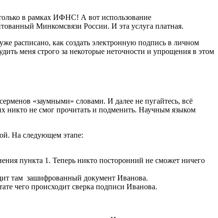
 только в рамках ИФНС! А вот использование
итованный Минкомсвязи России. И эта услуга платная.
 уже расписано, как создать электронную подпись в личном
удить меня строго за некоторые неточности и упрощения в этом
серменов «заумными» словами. И далее не пугайтесь, всё
их никто не смог прочитать и подменить. Научным языком
ой. На следующем этапе:
ения пункта 1. Теперь никто посторонний не сможет ничего
идит там зашифрованный документ Иванова.
тате чего происходит сверка подписи Иванова.