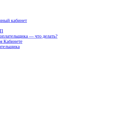
ичный кабинет
ЭП
оплательщика — что делать?
м Кабинете
ательщика