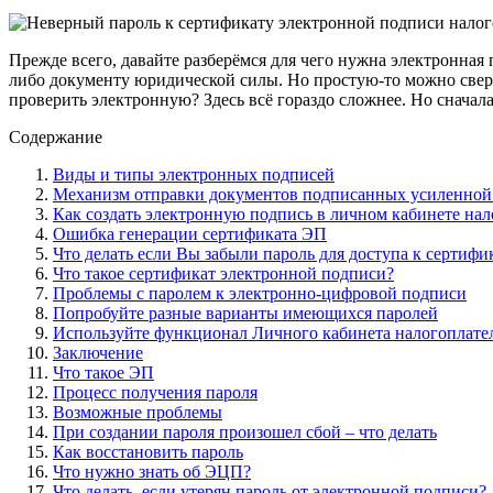
Прежде всего, давайте разберёмся для чего нужна электронная п
либо документу юридической силы. Но простую-то можно сверит
проверить электронную? Здесь всё гораздо сложнее. Но сначала
Содержание
Виды и типы электронных подписей
Механизм отправки документов подписанных усиленной
Как создать электронную подпись в личном кабинете на
Ошибка генерации сертификата ЭП
Что делать если Вы забыли пароль для доступа к сертиф
Что такое сертификат электронной подписи?
Проблемы с паролем к электронно-цифровой подписи
Попробуйте разные варианты имеющихся паролей
Используйте функционал Личного кабинета налогоплате
Заключение
Что такое ЭП
Процесс получения пароля
Возможные проблемы
При создании пароля произошел сбой – что делать
Как восстановить пароль
Что нужно знать об ЭЦП?
Что делать, если утерян пароль от электронной подписи?