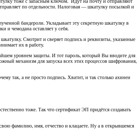
тулку тоже с запасным ключом. Идут на почту и отправляют
отправляет по отдельности. Налоговая — шкатулку посылкой и
лученной бандероли. Укладывает эту секретную шкатулку в
и и чемодана оставляет у себя.
 шкатулку. Смотрит и сверяет подпись и реквизиты, указанные
инимает их в работу.
чайшем уровнем защиты. И тот пароль, который Вы вводите для
сложный механизм для запуска всех этих процессов шифрования,
ему так, а не просто подпись. Хватит, и так столько ахинеи
 естественно тоже. Так что сертификат ЭП придётся создавать
 свою фамилию, имя, отчество и клацаете. Ну а в открывшемся