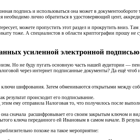
онная подпись и использоваться она может в документообороте
я необходимо лично обратиться в удостоверяющий цент, аккред
ересует, можете пропустить этот раздел и прокрутить вниз. Там
икату тоже. А специалистов в области криптографии прошу не с
анных усиленной электронной подписью
низм. Но не буду пугать основную часть нашей аудитории — пен
Налоговой через интернет подписанные документы? Да ещё чтоб 
е ключи шифрования. Затем обмениваются открытыми между соб
к результат происходит его подписывание.
этим ему отправила Налоговая то, что получилось после выполн
, она сначала расшифровывает его своим закрытым ключом и в
того ключа переданного ей Ивановым в самом начале. В резуль
приблизительно похоже на такое мероприятие: