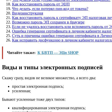
Как восстановить пароль от ЭЦП
Что делать, если потерял пин-код от токена?
Видеоинструкция
Как восстановить пароль к сертификату ЭП налоговая л
Возможно пароль ЭП сохранен в браузере
Если не удалось восстановить или вспомнить пароль от 
Ошибка генерации сертификата в личном кабинете налог
Суть и причины ошибки генерации сертификата в Лично
Как исправить дисфункцию в личном кабинете налогопл
Читайте также:
К БВТП — ЭЦп SHOP
Виды и типы электронных подписей
Скажу сразу, видов не великое множество, а всего два:
простая электронная подпись;
усиленная;
Бывают усиленные тоже двух типов:
квалифицированная электронная подпись;