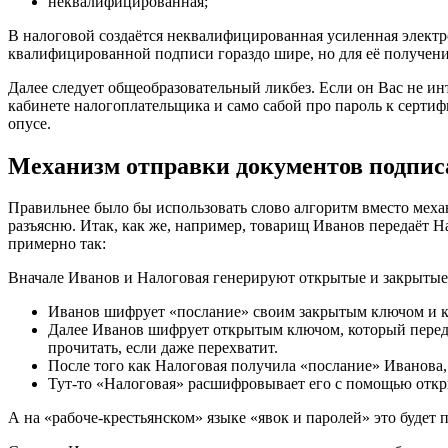
неквалифицированная;
В налоговой создаётся неквалифицированная усиленная электр
квалифицированной подписи гораздо шире, но для её получени
Далее следует общеобразовательный ликбез. Если он Вас не инт
кабинете налогоплательщика и само сабой про пароль к сертиф
опусе.
Механизм отправки документов подпис
Правильнее было бы использовать слово алгоритм вместо меха
разъясню. Итак, как же, например, товарищ Иванов передаёт 
примерно так:
Вначале Иванов и Налоговая генерируют открытые и закрыты
Иванов шифрует «послание» своим закрытым ключом и ка
Далее Иванов шифрует открытым ключом, который перед 
прочитать, если даже перехватит.
После того как Налоговая получила «послание» Иванова
Тут-то «Налоговая» расшифровывает его с помощью откры
А на «рабоче-крестьянском» языке «явок и паролей» это будет 