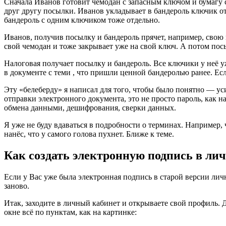
Сначала Иванов готовит чемодан с запасным ключом и бумагу 
друг другу посылки. Иванов укладывает в бандероль ключик от
бандероль с одним ключиком тоже отдельно.
Иванов, получив посылку и бандероль прячет, например, свою
свой чемодан и тоже закрывает уже на свой ключ. А потом пос
Налоговая получает посылку и бандероль. Все ключики у неё у
в документе с теми , что пришли ценной бандеролью ранее. Есл
Эту «белеберду» я написал для того, чтобы было понятно — ус
отправки электронного документа, это не просто пароль, как 
обмена данными, дешифрования, сверки данных.
Я уже не буду вдаваться в подробности о терминах. Например, 
нанёс, что у самого голова пухнет. Ближе к теме.
Как создать электронную подпись в ли
Если у Вас уже была электронная подпись в старой версии лично
заново.
Итак, заходите в личный кабинет и открываете свой профиль. Д
окне всё по пунктам, как на картинке: