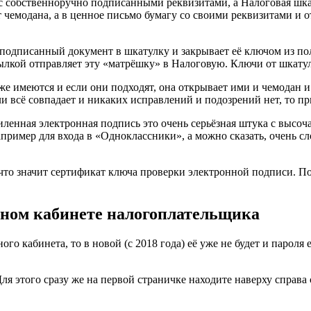
с собственноручно подписанными реквизитами, а Налоговая шка
 чемодана, а в ценное письмо бумагу со своими реквизитами и 
 подписанный документ в шкатулку и закрывает её ключом из по
ылкой отправляет эту «матрёшку» в Налоговую. Ключи от шкатулк
же имеются и если они подходят, она открывает ими и чемодан и
и всё совпадает и никаких исправлений и подозрений нет, то пр
иленная электронная подпись это очень серьёзная штука с высо
например для входа в «Одноклассники», а можно сказать, очень 
что значит сертификат ключа проверки электронной подписи. Поч
чном кабинете налогоплательщика
го кабинета, то в новой (с 2018 года) её уже не будет и пароля
ля этого сразу же на первой страничке находите наверху справа