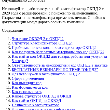
Опубликовано
25.05.2023
Используйте в работе актуальный классификатор ОКПД 2 с
2020 года с расшифровкой, с поиском по наименованию.
Старые значения кодификатора применять нельзя. Ошибки в
документации могут дорого обойтись компании.
Содержание
Что такое ОКВЭД 2 и ОКПД 2
Структура классификатора ОКПД2.
Проблемы поиска кода в классификаторе ОКПД2
Как получить бесплатные материалы про код ОКПД2?
Как найти код ОКПД2 для товара, работы или услуги за
5 секунд?
Ответственность за некорректный код ОКПД2 в закупке
БЕСПЛАТНЫЕ ВЕБИНАРЫ ПО ТЕМЕ “ОКПД2”
Для чего нужен классификатор ОКПД 2
Сфера применения
Как выглядит код
Как формируется код
Как использовать
Какова структура ОКВЭД и ОКПД
Как найти ОКПД по ОКВЭД
Назначение классификатора
Для чего нужны эти классификаторы