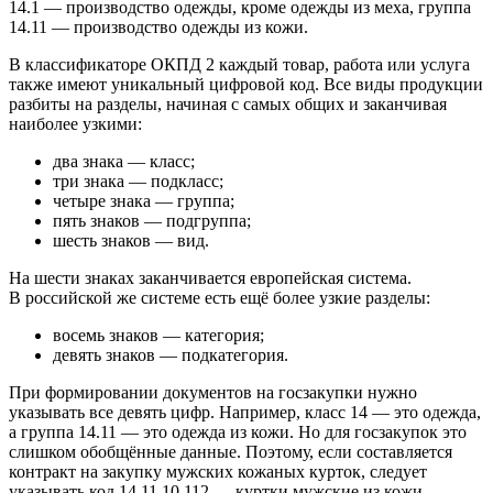
14.1 — производство одежды, кроме одежды из меха, группа
14.11 — производство одежды из кожи.
В классификаторе ОКПД 2 каждый товар, работа или услуга
также имеют уникальный цифровой код. Все виды продукции
разбиты на разделы, начиная с самых общих и заканчивая
наиболее узкими:
два знака — класс;
три знака — подкласс;
четыре знака — группа;
пять знаков — подгруппа;
шесть знаков — вид.
На шести знаках заканчивается европейская система.
В российской же системе есть ещё более узкие разделы:
восемь знаков — категория;
девять знаков — подкатегория.
При формировании документов на госзакупки нужно
указывать все девять цифр. Например, класс 14 — это одежда,
а группа 14.11 — это одежда из кожи. Но для госзакупок это
слишком обобщённые данные. Поэтому, если составляется
контракт на закупку мужских кожаных курток, следует
указывать код 14.11.10.112 — куртки мужские из кожи.