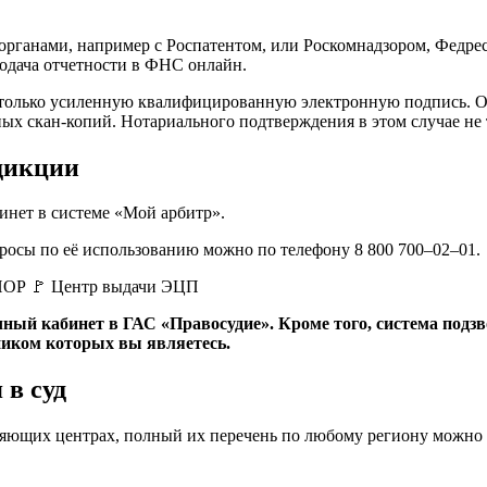
органами, например с Роспатентом, или Роскомнадзором, Федре
одача отчетности в ФНС онлайн.
ь только усиленную квалифицированную электронную подпись. О
х скан-копий. Нотариального подтверждения в этом случае не т
дикции
инет в системе «Мой арбитр».
росы по её использованию можно по телефону 8 800 700–02–01.
чный кабинет в ГАС «Правосудие». Кроме того, система под
ником которых вы являетесь.
 в суд
ряющих центрах, полный их перечень по любому региону можно