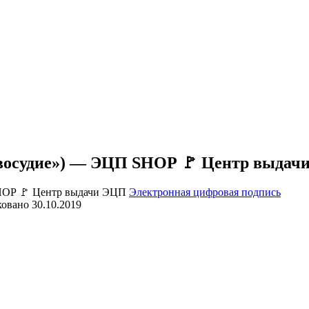
авосудие») — ЭЦП SHOP 🚩 Центр выдач
Электронная цифровая подпись
овано
30.10.2019