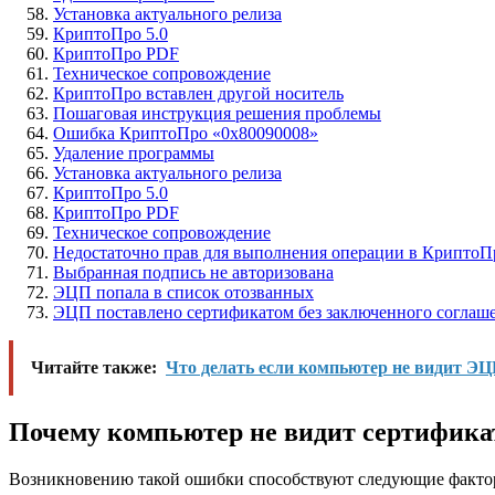
Установка актуального релиза
КриптоПро 5.0
КриптоПро PDF
Техническое сопровождение
КриптоПро вставлен другой носитель
Пошаговая инструкция решения проблемы
Ошибка КриптоПро «0x80090008»
Удаление программы
Установка актуального релиза
КриптоПро 5.0
КриптоПро PDF
Техническое сопровождение
Недостаточно прав для выполнения операции в КриптоП
Выбранная подпись не авторизована
ЭЦП попала в список отозванных
ЭЦП поставлено сертификатом без заключенного соглаш
Читайте также:
Что делать если компьютер не видит Э
Почему компьютер не видит сертифика
Возникновению такой ошибки способствуют следующие факто