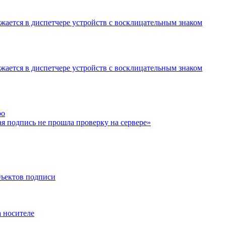
ажается в диспетчере устройств с восклицательным знаком
ажается в диспетчере устройств с восклицательным знаком
ро
я подпись не прошла проверку на сервере»
бъектов подписи
а носителе