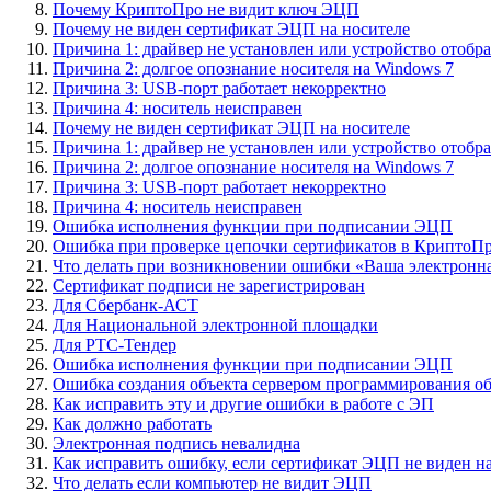
Почему КриптоПро не видит ключ ЭЦП
Почему не виден сертификат ЭЦП на носителе
Причина 1: драйвер не установлен или устройство отобр
Причина 2: долгое опознание носителя на Windows 7
Причина 3: USB-порт работает некорректно
Причина 4: носитель неисправен
Почему не виден сертификат ЭЦП на носителе
Причина 1: драйвер не установлен или устройство отобр
Причина 2: долгое опознание носителя на Windows 7
Причина 3: USB-порт работает некорректно
Причина 4: носитель неисправен
Ошибка исполнения функции при подписании ЭЦП
Ошибка при проверке цепочки сертификатов в КриптоП
Что делать при возникновении ошибки «Ваша электронна
Сертификат подписи не зарегистрирован
Для Сбербанк-АСТ
Для Национальной электронной площадки
Для РТС-Тендер
Ошибка исполнения функции при подписании ЭЦП
Ошибка создания объекта сервером программирования о
Как исправить эту и другие ошибки в работе с ЭП
Как должно работать
Электронная подпись невалидна
Как исправить ошибку, если сертификат ЭЦП не виден н
Что делать если компьютер не видит ЭЦП