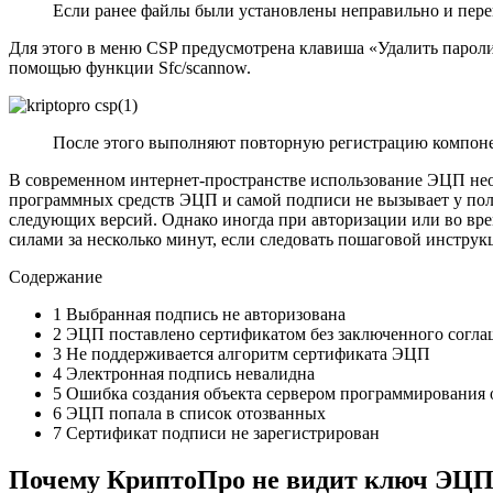
Если ранее файлы были установлены неправильно и пере
Для этого в меню CSP предусмотрена клавиша «Удалить парол
помощью функции Sfc/scannow.
После этого выполняют повторную регистрацию компонен
В современном интернет-пространстве использование ЭЦП необ
программных средств ЭЦП и самой подписи не вызывает у поль
следующих версий. Однако иногда при авторизации или во вр
силами за несколько минут, если следовать пошаговой инструк
Содержание
1
Выбранная подпись не авторизована
2
ЭЦП поставлено сертификатом без заключенного согла
3
Не поддерживается алгоритм сертификата ЭЦП
4
Электронная подпись невалидна
5
Ошибка создания объекта сервером программирования 
6
ЭЦП попала в список отозванных
7
Сертификат подписи не зарегистрирован
Почему КриптоПро не видит ключ ЭЦ