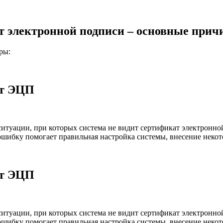
т электронной подписи – основные при
ры:
ат ЭЦП
туации, при которых система не видит сертификат электронной 
ошибку помогает правильная настройка системы, внесение некот
ат ЭЦП
туации, при которых система не видит сертификат электронной 
ошибку помогает правильная настройка системы, внесение некот