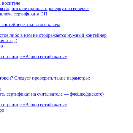
а носителе
я подпись не прошла проверку на сервере»
 ключа сертификата ЭП
 контейнере закрытого ключа
тое либо в нем не отображается нужный контейнер
 и т.д.)
ро
 на странице «Ваши сертификаты»
окен? Следует проверить такие параметры:
и
ать сертификат на считывателе — флешке/дискете)
 на странице «Ваши сертификаты»
ро