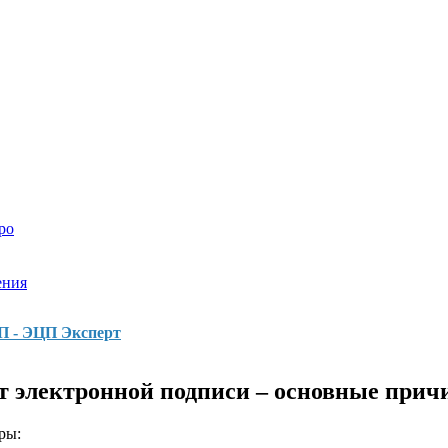
ро
ения
ЦП - ЭЦП Эксперт
т электронной подписи – основные при
ры: