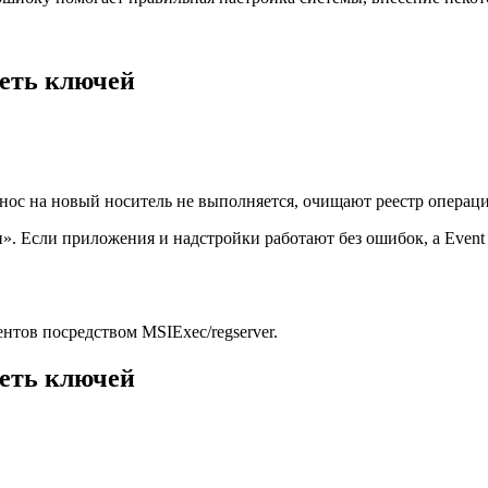
еть ключей
нос на новый носитель не выполняется, очищают реестр операц
и». Если приложения и надстройки работают без ошибок, а Eve
тов посредством MSIExec/regserver.
еть ключей