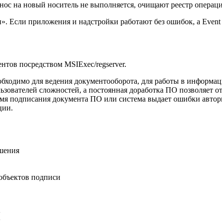
нос на новый носитель не выполняется, очищают реестр операц
и». Если приложения и надстройки работают без ошибок, а Eve
тов посредством MSIExec/regserver.
ходимо для ведения документооборота, для работы в информаци
зователей сложностей, а постоянная доработка ПО позволяет о
емя подписания документа ПО или система выдает ошибки автор
ции.
шения
объектов подписи
П