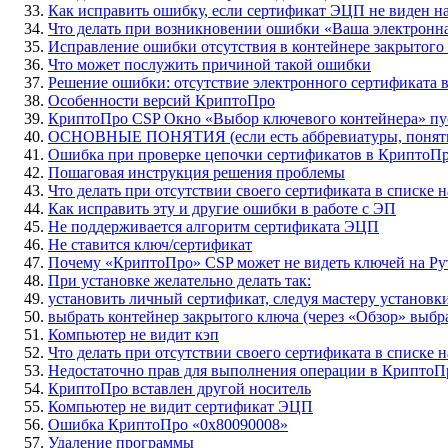
Как исправить ошибку, если сертификат ЭЦП не виден н
Что делать при возникновении ошибки «Ваша электронна
Исправление ошибки отсутствия в контейнере закрытого
Что может послужить причиной такой ошибки
Решение ошибки: отсутствие электронного сертификата в
Особенности версий КриптоПро
КриптоПро CSP Окно «Выбор ключевого контейнера» пус
ОСНОВНЫЕ ПОНЯТИЯ (если есть аббревиатуры, понятия
Ошибка при проверке цепочки сертификатов в КриптоП
Пошаговая инструкция решения проблемы
Что делать при отсутствии своего сертификата в списке
Как исправить эту и другие ошибки в работе с ЭП
Не поддерживается алгоритм сертификата ЭЦП
Не ставится ключ/сертификат
Почему «КриптоПро» CSP может не видеть ключей на Рут
При установке желательно делать так:
установить личный сертификат, следуя мастеру установк
выбрать контейнер закрытого ключа (через «Обзор» выбр
Компьютер не видит кэп
Что делать при отсутствии своего сертификата в списке
Недостаточно прав для выполнения операции в КриптоП
КриптоПро вставлен другой носитель
Компьютер не видит сертификат ЭЦП
Ошибка КриптоПро «0x80090008»
Удаление программы