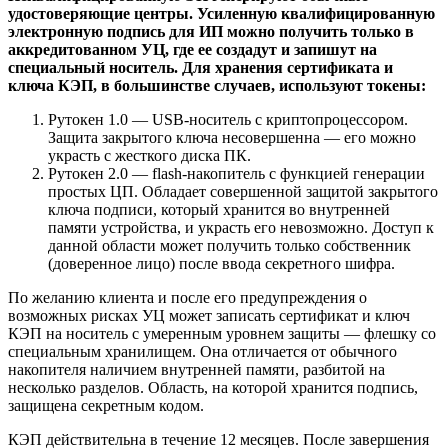
удостоверяющие центры. Усиленную квалифицированную
электронную подпись для ИП можно получить только в
аккредитованном УЦ, где ее создадут и запишут на
специальный носитель. Для хранения сертификата и
ключа КЭП, в большинстве случаев, используют токены:
Рутокен 1.0 — USB-носитель с криптопроцессором.
Защита закрытого ключа несовершенна — его можно
украсть с жесткого диска ПК.
Рутокен 2.0
— flash-накопитель с функцией генерации
простых ЦП. Обладает совершенной защитой закрытого
ключа подписи, который хранится во внутренней
памяти устройства, и украсть его невозможно. Доступ к
данной области может получить только собственник
(доверенное лицо) после ввода секретного шифра.
По желанию клиента и после его предупреждения о
возможных рисках УЦ может записать сертификат и ключ
КЭП на носитель с умеренным уровнем защиты — флешку со
специальным хранилищем. Она отличается от обычного
накопителя наличием внутренней памяти, разбитой на
несколько разделов. Область, на которой хранится подпись,
защищена секретным кодом.
КЭП действительна в течение 12 месяцев. После завершения