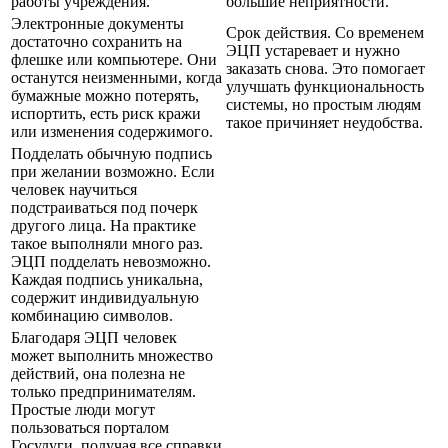
работы учреждения.
большие неприятности.
Электронные документы
Срок действия. Со временем
достаточно сохранить на
ЭЦП устаревает и нужно
флешке или компьютере. Они
заказать снова. Это помогает
останутся неизменными, когда
улучшать функциональность
бумажные можно потерять,
системы, но простым людям
испортить, есть риск кражи
такое причиняет неудобства.
или изменения содержимого.
Подделать обычную подпись
при желании возможно. Если
человек научиться
подстраиваться под почерк
другого лица. На практике
такое выполняли много раз.
ЭЦП подделать невозможно.
Каждая подпись уникальна,
содержит индивидуальную
комбинацию символов.
Благодаря ЭЦП человек
может выполнить множество
действий, она полезна не
только предпринимателям.
Простые люди могут
пользоваться порталом
Госулуги, получая все справки