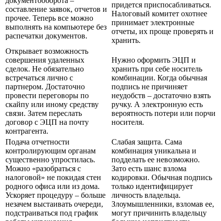
документооборота –
придется приспосабливаться.
составление заявок, отчетов и
Налоговый комитет охотнее
прочее. Теперь все можно
принимает электронные
выполнять на компьютере без
отчеты, их проще проверять и
распечатки документов.
хранить.
Открывает возможность
совершения удаленных
Нужно оформить ЭЦП и
сделок. Не обязательно
хранить при себе носитель
встречаться лично с
комбинации. Когда обычная
партнером. Достаточно
подпись не причиняет
провести переговоры по
неудобств – достаточно взять
скайпу или иному средству
ручку. А электронную есть
связи. Затем переслать
вероятность потери или порчи
договор с ЭЦП на почту
носителя.
контрагента.
Подача отчетности
Слабая защита. Сама
контролирующим органам
комбинация уникальна и
существенно упростилась.
подделать ее невозможно.
Можно «разобраться с
Зато есть шанс взлома
налоговой» не покидая стен
кодировки. Обычная подпись
родного офиса или из дома.
только идентифицирует
Ускоряет процедуру – больше
личность владельца.
незачем выстаивать очереди,
Злоумышленники, взломав ее,
подстраиваться под график
могут причинить владельцу