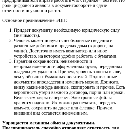
предприниматели вправе работать «по старинке», без нее. Но
роль цифрового аналога в документообороте и сдаче
отчетности неуклонно растет.
Основное предназначение ЭЦП:
Придает документу необходимую юридическую силу
(значимость).
Человек может получать необходимые сведения и
различные действия в пределах дома (в дороге, на
улице). Достаточно иметь компьютер или иное
устройство, на котором удобно работать с бумагами.
Гарантия сохранности, неизменности и
неприкосновенности оформленных бумаг, переданных
владельцем удаленно. Причем, уровень защиты выше,
чем у обычных бумажных носителей. Подписанные
документы впоследствии изменить можно. Дописать
внизу какие-нибудь данные, скопировать и прочее. Есть
вероятность утери важного договора, порчи или кражи.
Ведь экземпляры наперечет. Электронные файлы
хранятся надежно. Их можно распечатать, передать
кому-то, сохранить на диске или флешке. Причем,
внешний вид останется неизменным.
Упрощается механизм обмена документами.
Предприниматель спокойно отправляет отчетность для