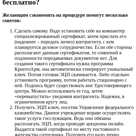
бесплатно?
Желающим сэкономить на процедуре помогут несколько
советов:
Сделать самому
. Надо установить себе на компьютер
специализированный сертификат, затем прислать его
(надежнее – передать лично) контрагенту, с кем
планируется деловое сотрудничество. Если обе стороны
располагают данным сертификатом, то сомнений в
подлинности передаваемых документов нет. Для
создания такого сертификата нужна программа
КриптоАрм, она автоматически генерирует уникальный
ключ. Потом готовая ЭЦП скачивается. Либо отдельно
установить программу, потом работать стационарно с
ней. Подпись будет существовать вне Удостоверяющего
центра. Можно использовать ее год, затем
«перевыпустить» уведомив контрагента. Надежна, в
ограниченном кругу лиц.
Получить ЭЦП ключ, посетив Управление федерального
казначейства
. Данное учреждение вправе осуществлять
такие услуги госслужащим. Ведь они обязаны
располагать ЭЦП, когда проводят аукционы онлайн.
Выдается такой сертификат по месту постоянного
жительства сотрудника. Получить его надо лично,