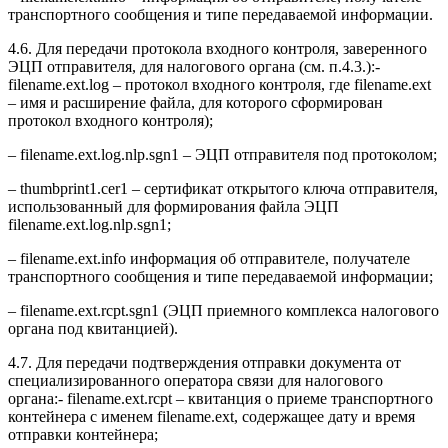
транспортного сообщения и типе передаваемой информации.
4.6. Для передачи протокола входного контроля, заверенного
ЭЦП отправителя, для налогового органа (см. п.4.3.):-
filename.ext.log – протокол входного контроля, где filename.ext
– имя и расширение файла, для которого сформирован
протокол входного контроля);
– filename.ext.log.nlp.sgn1 – ЭЦП отправителя под протоколом;
– thumbprint1.cer1 – сертификат открытого ключа отправителя,
использованный для формирования файла ЭЦП
filename.ext.log.nlp.sgn1;
– filename.ext.info информация об отправителе, получателе
транспортного сообщения и типе передаваемой информации;
– filename.ext.rcpt.sgn1 (ЭЦП приемного комплекса налогового
органа под квитанцией).
4.7. Для передачи подтверждения отправки документа от
специализированного оператора связи для налогового
органа:- filename.ext.rcpt – квитанция о приеме транспортного
контейнера с именем filename.ext, содержащее дату и время
отправки контейнера;