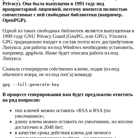
Privacy). Она была выпущена в 1991 году под
проприетарной лицензией, поэтому имеются полностью
совместимые с ней свободные библиотеки (например,
OpenPGP).
Одной из таких свободных библиотек является выпущенная в
1999 году GNU Privacy Guard (GnuPG, или GPG). Утилита
GPG традиционно входит в состав почти всех дистрибутивов
Линукса; для работы из-под Windows необходимо установить,
например, gpg4win. Ниже будет описана работа из-под
Линукса.
Сначала сгенерируем собственно ключи, подав (из-под
обычного юзера, не из-под root’а) команду
gpg --full-generate-key
В процессе генерирования вам будет предложено ответить
на ряд вопросов:
тип ключей можно оставить «RSA и RSA (по
умолчанию)»;
длину ключа можно оставить по умолчанию, но вполне
достаточно и 2048 бит;
в качестве срока действия ключа для личного