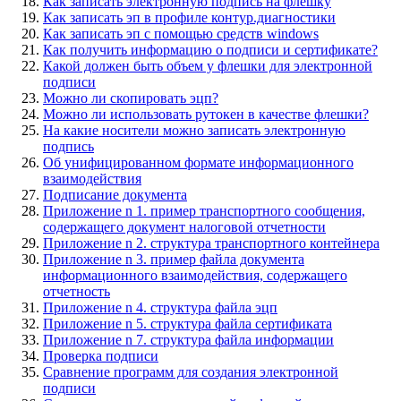
Как записать электронную подпись на флешку
Как записать эп в профиле контур.диагностики
Как записать эп с помощью средств windows
Как получить информацию о подписи и сертификате?
Какой должен быть объем у флешки для электронной
подписи
Можно ли скопировать эцп?
Можно ли использовать рутокен в качестве флешки?
На какие носители можно записать электронную
подпись
Об унифицированном формате информационного
взаимодействия
Подписание документа
Приложение n 1. пример транспортного сообщения,
содержащего документ налоговой отчетности
Приложение n 2. структура транспортного контейнера
Приложение n 3. пример файла документа
информационного взаимодействия, содержащего
отчетность
Приложение n 4. структура файла эцп
Приложение n 5. структура файла сертификата
Приложение n 7. структура файла информации
Проверка подписи
Сравнение программ для создания электронной
подписи