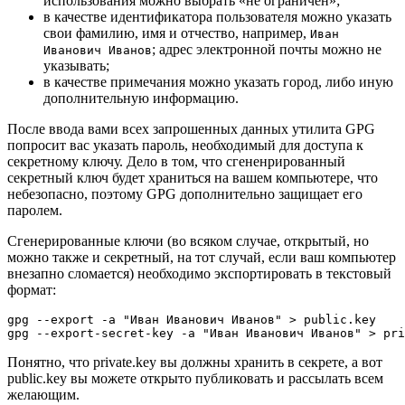
использования можно выбрать «не ограничен»;
в качестве идентификатора пользователя можно указать
свои фамилию, имя и отчество, например,
Иван
; адрес электронной почты можно не
Иванович Иванов
указывать;
в качестве примечания можно указать город, либо иную
дополнительную информацию.
После ввода вами всех запрошенных данных утилита GPG
попросит вас указать пароль, необходимый для доступа к
секретному ключу. Дело в том, что сгененрированный
секретный ключ будет храниться на вашем компьютере, что
небезопасно, поэтому GPG дополнительно защищает его
паролем.
Сгенерированные ключи (во всяком случае, открытый, но
можно также и секретный, на тот случай, если ваш компьютер
внезапно сломается) необходимо экспортировать в текстовый
формат:
gpg --export -a "Иван Иванович Иванов" > public.key

gpg --export-secret-key -a "Иван Иванович Иванов" > pri
Понятно, что private.key вы должны хранить в секрете, а вот
public.key вы можете открыто публиковать и рассылать всем
желающим.