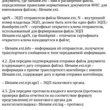
документа, где filename.ext – имя и расширение файла,
определенные правилами нормативных документов ФНС для
именования файлов;- filename.ext.
sgnN – ЭЦП отправителя файла filename.ext, N – внутренний
номер владельца ЭЦП, должен быть хотя бы один файл ЭЦП;-
thumbprint.cerN – сертификат открытого ключа отправителя,
использованный для формирования файла ЭЦП
filename.ext.sgnN, где thumbprint – отпечаток сертификата
открытого ключа находящегося в файле;
– filename.ext.info – информация об отправителе, получателе
транспортного сообщения и типе передаваемой информации.
4.2. Для передачи подтверждения отправки файла документа
(содержащего дату отправки файла)- filename.ext.rcpt –
информация о приеме транспортного контейнера с именем
filename.ext, содержащее дату и время отправки контейнера;
– filename.ext.rcpt.sgn1 – ЭЦП налогового органа.
4.3. Для передачи протокола входного контроля (протокола
проверки файла отчетности на соответствие формату
представления) от налогового органа для
налогоплательщика:- filename.ext.log – протокол;