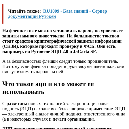
Читайте также:
RU1099 - База знаний - Сервер
документации Рутокен
На флешке тоже можно установить пароль, но уровень ее
защиты намного ниже токена. На большинстве токенов
стоят средства криптографической защиты информации
(СКЗИ), которые проходят проверку в ФСБ. Они есть,
например, на Рутокене ЭЦП 2.0 и JaCarta SF.
А за безопасностью флешки следит только производитель.
Поэтому если флешка попадет в руки злоумышленников, они
смогут взломать пароль на ней.
Что такое эцп и кто может ее
использовать
С развитием новых технологий электронно-цифровая
подпись (ЭЦП) находит все более широкое применение. ЭЦП
— электронный аналог личной подписи ответственного лица
(а в некоторых случаях и печати организации).
ЭЦП позволяет защитить электронный документ от