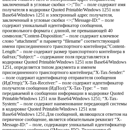
заключенный в угловые скобки <>;”To:” – поле содержит имя
получателя в кодировке Quoted Printable/Windows 1251 или
Base64/Windows 1251 и электронный адрес получателя,
заключенный в угловые скобки <>;”Message-ID:” – поле
содержит уникальный идентификатор сообщения,
произвольного формата с длиной, не превышающей 40
символов;”Content-Disposition:” – поле содержит ключевое
слово “attachment” и параметр “filename” соответствующий
имени присоединенного транспортного контейнера;”Content-
Length:” – поле содержит размер транспортного контейнера в
байтах;”Subject:” – содержание поля представляется в
кодировке Quoted Printable/Windows 1251 или Base64/Windows
1251, определяется типом документа и именем
присоединенного транспортного контейнера;”X-Tax-Sender:”
– поле содержит идентификатор отправителя сообщения
(ИдОтпр);”X-Tax-Receiver:” – поле содержит идентификатор
получателя сообщения (ИдПол);”X-Tax-Type: ” – тип
передаваемой в сообщении информации в кодировке Quoted
Printable/Windows 1251 или Base64/Windows 1251; “X-Tax-
System:” – поле содержит наименование передающей системы
в кодировке Quoted Printable/Windows 1251 или
Base64/Windows 1251.Для сообщений, являющихся ответом на
первичное сообщение, является обязательным реквизит “X-
Message-ID:” – поле, содержащее уникальный идентификатор
первичного сообщения (“Message-ID”). Транспортный