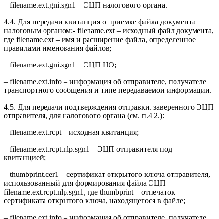
– filename.ext.gni.sgn1 – ЭЦП налогового органа.
4.4. Для передачи квитанция о приемке файла документа
налоговым органом:- filename.ext – исходный файл документа,
где filename.ext – имя и расширение файла, определенное
правилами именования файлов;
– filename.ext.gni.sgn1 – ЭЦП НО;
– filename.ext.info – информация об отправителе, получателе
транспортного сообщения и типе передаваемой информации.
4.5. Для передачи подтверждения отправки, заверенного ЭЦП
отправителя, для налогового органа (см. п.4.2.):
– filename.ext.rcpt – исходная квитанция;
– filename.ext.rcpt.nlp.sgn1 – ЭЦП отправителя под
квитанцией;
– thumbprint.cer1 – сертификат открытого ключа отправителя,
использованный для формирования файла ЭЦП
filename.ext.rcpt.nlp.sgn1, где thumbprint – отпечаток
сертификата открытого ключа, находящегося в файле;
– filename.ext.info – информация об отправителе, получателе