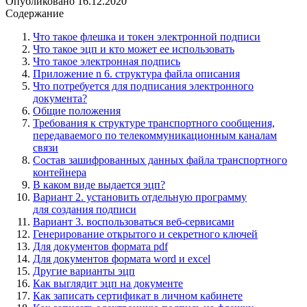
Опубликовано
16.12.2020
Содержание
Что такое флешка и токен электронной подписи
Что такое эцп и кто может ее использовать
Что такое электронная подпись
Приложение n 6. структура файла описания
Что потребуется для подписания электронного
документа?
Общие положения
Требования к структуре транспортного сообщения,
передаваемого по телекоммуникационным каналам
связи
Состав зашифрованных данных файла транспортного
контейнера
В каком виде выдается эцп?
Вариант 2. установить отдельную программу
для создания подписи
Вариант 3. воспользоваться веб-сервисами
Генерирование открытого и секретного ключей
Для документов формата pdf
Для документов формата word и excel
Другие варианты эцп
Как выглядит эцп на документе
Как записать сертификат в личном кабинете