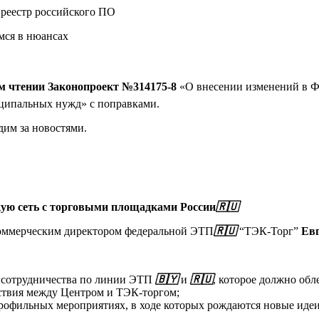
реестр российского ПО
мся в нюансах
ем чтении Законопроект №314175-8
«О внесении изменений в Ф
ниципальных нужд» с поправками.
дим за новостями.
ую сеть с торговыми площадками России
🇷🇺
оммерческим директором федеральной ЭТП
🇷🇺
“ТЭК-Торг”
Ев
я сотрудничества по линии ЭТП
🇧🇾
и
🇷🇺
, которое должно обл
ствия между Центром и ТЭК-торгом;
рофильных мероприятиях, в ходе которых рождаются новые идеи