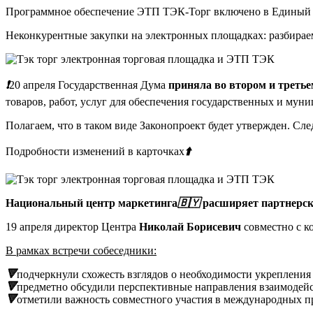
Программное обеспечение ЭТП ТЭК-Торг включено в Единый 
Неконкурентные закупки на электронных площадках: разбирае
❗️
20 апреля Государственная Дума
приняла во втором и треть
товаров, работ, услуг для обеспечения государственных и му
Полагаем, что в таком виде Законопроект будет утвержден. Сле
Подробности изменений в карточках
⬆️
Национальный центр маркетинга
🇧🇾
расширяет партнерск
19 апреля директор Центра
Николай Борисевич
совместно с к
В рамках встречи собеседники:
🔻
подчеркнули схожесть взглядов о необходимости укреплени
🔻
предметно обсудили перспективные направления взаимодей
🔻
отметили важность совместного участия в международных п