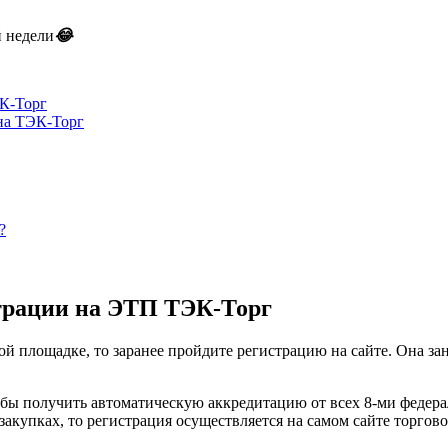
 недели
😂
К-Торг
 на ТЭК-Торг
?
трации на ЭТП ТЭК-Торг
й площадке, то заранее пройдите регистрацию на сайте. Она зан
обы получить автоматическую аккредитацию от всех 8-ми федера
акупках, то регистрация осуществляется на самом сайте торгов