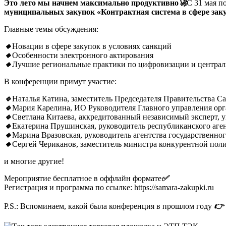
Это лето мы начнем максимально продуктивно
🚀
С 31 мая п
муниципальных закупок
«Контрактная система в сфере зак
Главные темы обсуждения:
🔸
Новации в сфере закупок в условиях санкций
🔸
Особенности электронного актирования
🔸
Лучшие региональные практики по цифровизации и централ
В конференции примут участие:
🔹
Наталья Катина, заместитель Председателя Правительства Са
🔹
Мария Карелина, ИО Руководителя Главного управления орг
🔹
Светлана Китаева, аккредитованный независимый эксперт,
🔹
Екатерина Прушинская, руководитель республиканского аген
🔹
Марина Вразовская, руководитель агентства государственного
🔹
Сергей Чериканов, заместитель министра конкурентной пол
и многие другие!
Мероприятие бесплатное в оффлайн формате
✅
Регистрация и программа по ссылке:
https://samara-zakupki.ru
P.S.: Вспоминаем, какой была конференция в прошлом году
👉