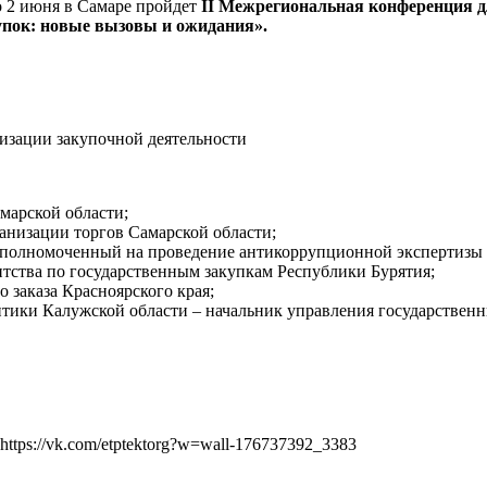
о 2 июня в Самаре пройдет
II Межрегиональная конференция дл
упок: новые вызовы и ожидания».
изации закупочной деятельности
марской области;
анизации торгов Самарской области;
 уполномоченный на проведение антикоррупционной экспертизы 
тства по государственным закупкам Республики Бурятия;
 заказа Красноярского края;
итики Калужской области – начальник управления государствен
https://vk.com/etptektorg?w=wall-176737392_3383