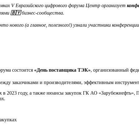
амках V Евразийского цифрового форума Центр организует
конф
елями
🇧🇾
бизнес-cообщества.
 нового (а главное, полезного!) узнали участники конференции
орума состоится
«День поставщика ТЭК»
, организованный фед
между заказчиками и производителями, эффективным инструмен
ах в 2023 году, а также нюансы закупок ГК АО «Зарубежнефть»
ах.
закупках