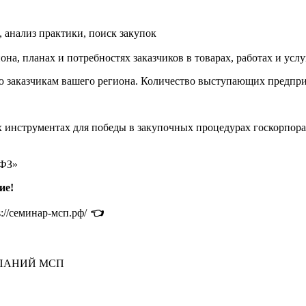
, анализ практики, поиск закупок
на, планах и потребностях заказчиков в товарах, работах и ус
заказчикам вашего региона. Количество выступающих предприн
х инструментах для победы в закупочных процедурах госкорпор
-ФЗ»
ие!
s://семинар-мсп.рф/
👈
МПАНИЙ МСП