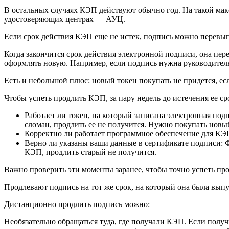
В остальных случаях КЭП действуют обычно год. На такой м
удостоверяющих центрах — АУЦ.
Если срок действия КЭП еще не истек, подпись можно перевып
Когда закончится срок действия электронной подписи, она пер
оформлять новую. Например, если подпись нужна руководител
Есть и небольшой плюс: новый токен покупать не придется, ес
Чтобы успеть продлить КЭП, за пару недель до истечения ее ср
Работает ли токен, на который записана электронная под
сломан, продлить ее не получится. Нужно покупать нов
Корректно ли работает программное обеспечение для КЭП
Верно ли указаны ваши данные в сертификате подписи: 
КЭП, продлить старый не получится.
Важно проверить эти моменты заранее, чтобы точно успеть пр
Продлевают подпись на тот же срок, на который она была выпу
Дистанционно продлить подпись можно:
Необязательно обращаться туда, где получали КЭП. Если полу