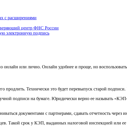
ах с расширениями
оверяющий центр ФНС России
ную электронную подпись
о онлайн или лично. Онлайн удобнее и проще, но воспользоват
го продлить. Технически это будет перевыпуск старой подписи. Р
чной подписи на бумаге. Юридически верно ее называть «КЭП»
аться документами с партнерами, сдавать отчетность через инте
ся­цев. Такой срок у КЭП, выданных налоговой инспекцией или