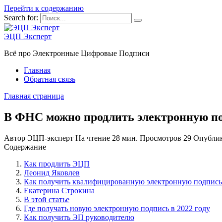
Перейти к содержанию
Search for:
ЭЦП Эксперт
Всё про Электронные Цифровые Подписи
Главная
Обратная связь
Главная страница
В ФНС можно продлить электронную по
Автор
ЭЦП-эксперт
На чтение
28 мин.
Просмотров
29
Опубли
Содержание
Как продлить ЭЦП
Леонид Яковлев
Как получить квалифицированную электронную подпись в
Екатерина Строкина
В этой статье
Где получать новую электронную подпись в 2022 году
Как получить ЭП руководителю