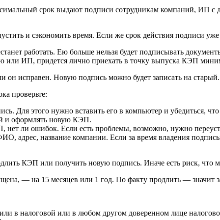
аксимальный срок выдают подписи сотрудникам компаний, ИП с
устить и сэкономить время. Если же срок действия подписи уже
естанет работать. Ею больше нельзя будет подписывать документ
ю или ИП, придется лично приехать в точку выпуска КЭП мини
ли он исправен. Новую подпись можно будет записать на старый.
ока проверьте:
пись. Для этого нужно вставить его в компьютер и убедиться, ч
ый и оформлять новую КЭП.
, нет ли ошибок. Если есть проблемы, возможно, нужно переус
ФИО, адрес, название компании. Если за время владения подпис
одлить КЭП или получить новую подпись. Иначе есть риск, что
щена, — на 15 месяцев или 1 год. По факту продлить — значит 
чили в налоговой или в любом другом доверенном лице налогов