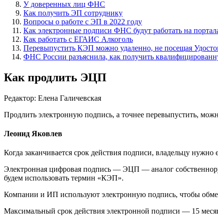
У доверенных лиц ФНС
Как получить ЭП сотруднику
Вопросы о работе с ЭП в 2022 году
Как электронные подписи ФНС будут работать на портал
Как работать с ЕГАИС Алкоголь
Перевыпустить КЭП можно удаленно, не посещая Удост
ФНС России разъяснила, как получить квалифицирован
Как продлить ЭЦП
Редактор: Елена Галичевская
Продлить электронную подпись, а точнее перевыпустить, можн
Леонид Яковлев
Когда заканчивается срок действия подписи, владельцу нужно е
Электронная цифровая подпись — ЭЦП — аналог собственнору
будем использовать термин «КЭП».
Компании и ИП используют электронную подпись, чтобы обменив
Мак­си­маль­ный срок действия электронной подписи — 15 ме­