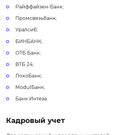
Райффайзен-Банк;
Промсвязьбанк;
Уралсиб;
БИНБАНК;
ОТБ Банк;
ВТБ 24;
ЛокоБанк;
ModulБанк;
Банк Интеза.
Кадровый учет