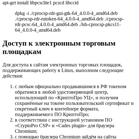
apt-get install libpcsclite1 pcscd libccid
dpkg -i ./cprocsp-rdr-gui-gtk-64_4.0.0-4_amd64.deb
./cprocsp-rdr-rutoken-64_4.0.0-4_amd64.deb ./cprocsp-
rdr-pcsc-64_4.0.0-4_amd64.deb ./lsb-cprocsp-pkcs11-
64_4.0.0-4_amd64.deb
Доступ к электронным торговым
площадкам
Для доступа к сайтам электронных торговых площадок,
поддерживающих работу в Linux, выполним следующие
действия:
с любым официально продававшимся в РФ токеном
обратимся в любой удостоверяющий центр,
использующий по «КриптоПро УЦ», и получим
сохранённые на токене пользовательский сертификат и
секретный ключ в контейнере формата,
поддерживаемого ПО КриптоПро;
в соответствии с
инструкцией
установим ПО
«CryptoPro CSP» и «Cades plugin» для браузера
Chromium;
с помощью браузера Chromium зайдём на сайты