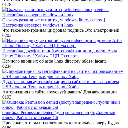
0
178
Скачать различные утилиты, windows, linux, centos. |
Настройка серверов windows и linux
Что такое электронная цифровая подпись Это электронный
0
203
Настройка двухфакторной аутентификации в домене Astra
Linux Directory / Хабр – ЭЦП Эксперт
Немного вводных об astra linux directory (ald) и jacarta
0
234
Двухфакторная аутентификация на сайте с использованием
USB-токена. Теперь и для Linux / Хабр
Авторизация на сайте госуслуг[править] Для авторизации
0
193
Ошибка: Permission denied (доступ запрещен) /публичный
ключ/ | Работа с ключами Git
Проверьте, что вы подключились к нужному серверу Будьте
0
180