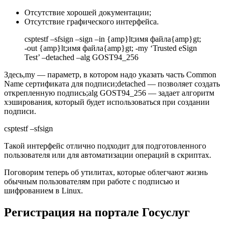
Отсутствие хорошей документации;
Отсутствие графического интерфейса.
csptestf –sfsign –sign –in {amp}lt;имя файла{amp}gt;
-out {amp}lt;имя файла{amp}gt; -my ‘Trusted eSign
Test’ –detached –alg GOST94_256
Здесь,my — параметр, в котором надо указать часть Common
Name сертификата для подписи;detached — позволяет создать
открепленную подпись;alg GOST94_256 — задает алгоритм
хэширования, который будет использоваться при создании
подписи.
csptestf –sfsign
Такой интерфейс отлично подходит для подготовленного
пользователя или для автоматизации операций в скриптах.
Поговорим теперь об утилитах, которые облегчают жизнь
обычным пользователям при работе с подписью и
шифрованием в Linux.
Регистрация на портале Госуслуг