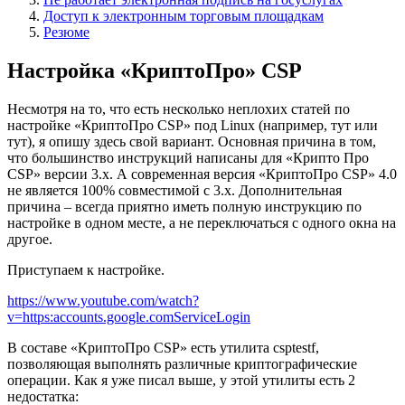
Доступ к электронным торговым площадкам
Резюме
Настройка «КриптоПро» CSP
Несмотря на то, что есть несколько неплохих статей по
настройке «КриптоПро CSP» под Linux (например, тут или
тут), я опишу здесь свой вариант. Основная причина в том,
что большинство инструкций написаны для «Крипто Про
CSP» версии 3.x. А современная версия «КриптоПро CSP» 4.0
не является 100% совместимой с 3.x. Дополнительная
причина – всегда приятно иметь полную инструкцию по
настройке в одном месте, а не переключаться с одного окна на
другое.
Приступаем к настройке.
https://www.youtube.com/watch?
v=https:accounts.google.comServiceLogin
В составе «КриптоПро CSP» есть утилита csptestf,
позволяющая выполнять различные криптографические
операции. Как я уже писал выше, у этой утилиты есть 2
недостатка: