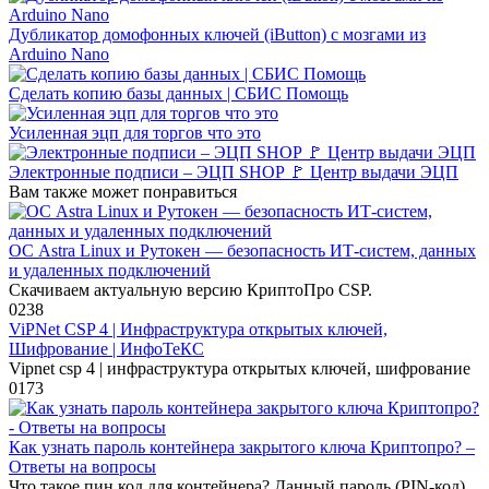
Дубликатор домофонных ключей (iButton) с мозгами из
Arduino Nano
Сделать копию базы данных | СБИС Помощь
Усиленная эцп для торгов что это
Электронные подписи – ЭЦП SHOP 🚩 Центр выдачи ЭЦП
Вам также может понравиться
ОС Astra Linux и Рутокен — безопасность ИТ-систем, данных
и удаленных подключений
Скачиваем актуальную версию КриптоПро CSP.
0
238
ViPNet CSP 4 | Инфраструктура открытых ключей,
Шифрование | ИнфоТеКС
Vipnet csp 4 | инфраструктура открытых ключей, шифрование
0
173
Как узнать пароль контейнера закрытого ключа Криптопро? –
Ответы на вопросы
Что такое пин код для контейнера? Данный пароль (PIN-код)