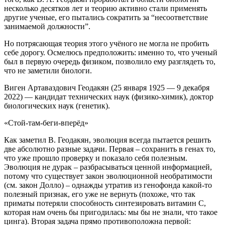
несколько десятков лет и теорию активно стали применять
другие ученые, его пытались сократить за “несоответствие
занимаемой должности”.
Но потрясающая теория этого учёного не могла не пробить
себе дорогу. Осмелюсь предположить: именно то, что ученый
был в первую очередь физиком, позволило ему разглядеть то,
что не заметили биологи.
Виген Артаваздович Геодакян (25 января 1925 — 9 декабря
2022) — кандидат технических наук (физико-химик), доктор
биологических наук (генетик).
«Стой-там-беги-вперёд»
Как заметил В. Геодакян, эволюция всегда пытается решить
две абсолютно разные задачи. Первая – сохранить в генах то,
что уже прошло проверку и показало себя полезным.
Эволюция не дурак – разбрасываться ценной информацией,
потому что существует закон эволюционной необратимости
(см. закон Долло) – однажды утратив из генофонда какой-то
полезный признак, его уже не вернуть (похоже, что так
приматы потеряли способность синтезировать витамин С,
которая нам очень бы пригодилась: мы бы не знали, что такое
цинга). Вторая задача прямо противоположна первой: