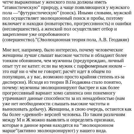
четче выраженные у женского пола должны иметь
“атавистическую” природу, а чаще появляющиеся у мужского
пола —“футуристическую” (поиск). Иными словами, мужской
пол осуществляет эволюционный поиск и пробы, поэтому
включает и находки (новаторство, прогрессивность) и ошибки
(несовершенство), а женский пол осуществляет отбор и
закрепление уже опробованного
(совершенство).”(Эволюционная теория пола, А.В. Геодакян)
Мне вот, например, было интересно, почему человеческие
женщины лучше слышат высокие частоты и обладают более
тонким обонянием, чем мужчины (предупреждаю, личный
опыт тут не катит: если вы мужик с парфюмерным нюхом –
это ещё ни о чём не говорит; расчёт идет в общем по
популяции, а у вас, возможно просто крайняя степень из-за
дисперсии). Исходя из теории В.Геодакяна стало понятно,
почему: мужчины эволюционируют быстрее и как более
прогрессивный вариант хомо сапиенса они понемногу
утрачивают данные способности за их ненадобностью (нам
уже нет необходимости слышать высокие частоты и
вынюхивать добычу). Женщины, в свою очередь, остаются как
бы более «древней» версией человека. По таким различиям
между М и Ж можно выявлять и определять признаки,
которые в данное время находятся на “эволюционном
марше”(активно эволюционируют) у нашего вида.