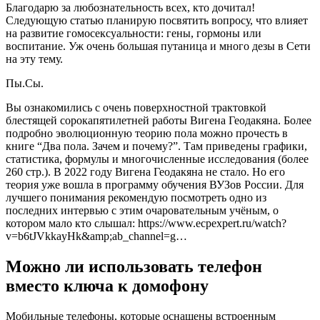
Благодарю за любознательность всех, кто дочитал!
Следующую статью планирую посвятить вопросу, что влияет
на развитие гомосексуальности: гены, гормоны или
воспитание. Уж очень большая путаница и много дезы в Сети
на эту тему.
Пы.Сы.
Вы ознакомились с очень поверхностной трактовкой
блестящей сорокапятилетней работы Вигена Геодакяна. Более
подробно эволюционную теорию пола можно прочесть в
книге “Два пола. Зачем и почему?”. Там приведены графики,
статистика, формулы и многочисленные исследования (более
260 стр.). В 2022 году Вигена Геодакяна не стало. Но его
теория уже вошла в программу обучения ВУЗов России. Для
лучшего понимания рекомендую посмотреть одно из
последних интервью с этим очаровательным учёным, о
котором мало кто слышал:
https://www.ecpexpert.ru/watch?
v=b6tJVkkayHk&amp;ab_channel=g…
Можно ли использовать телефон
вместо ключа к домофону
Мобильные телефоны, которые оснащены встроенным