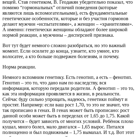
вещей. Став генетиком, В. Геодакян убедительно показал, что
помимо “гормональных” отличий поведения (которые
являются лишь вспомогательными), есть фундаментальные
генетические
особенности, которые и без участия гормонов
делают мужчин «испытателями», а женщин – «хранителями».
А именно: генетически женщины обладают более широкой
нормой реакции, а мужчины – дисперсией признака.
Вот тут будет немного сложно разобраться, но это важный
момент. Если осилите до конца, узнаете, кто умнее, кто
волосатее, а кто больше подвержен болезням, и почему.
Норма реакции.
Немного вспомним генетику. Есть генотип, а есть – фенотип.
Генотип – это то, что дано нам по наследству, вся
информация, которую передали родители. А фенотип – это то,
как эта информация проявляется в жизни, в реальности.
Сейчас буду сильно упрощать, надеюсь, генетики поймут и
простят. Например: если ваш рост 1,70, то это не значит, что
так прописано в генах. В генах может быть прописано: рост
данной особи может быть в переделах от 1,65 до 1,75. Какой
получится – будет зависеть от многих условий. Ребёнок плохо
кушал, много болел, мало двигался – 1,65 вырос. Питался
полноценно и был подвижным – 1,75 вымахал. И т.д. Вот этот