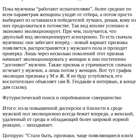
Пока мужчины “работают испытателями”, более средние по
всем параметрам женщины уходят от отбора, а потом просто
выбирают из оставшихся победителей лучших, решая, кому из
них продолжиться в потомстве. Так вид вполне успешно и
экономно эволюционирует. При чем, получается, что
двуполый вид эволюционирует асинхронно. То есть сначала
мужчины: они забегают вперёд – новый вариант признака
появляется, распространяется у мужского пола и проходит
проверку. Лишь через несколько поколений этот признак
начинает эволюционировать у женщин и они постепенно
“догоняют” мужчин. Также признак и утрачивается: сначала
исчезает у мужчин, а лишь потом у женщин. Вот тут график
эволюции признака у М и Ж. Я не буду углубляться, его
восхитительно объясняет сам В. Геодакян в интервью, в конце
дам ссылку.
Футуристический поиск и опробованное совершенство
Итого: из-за повышенной дисперсии и близости к среде
мужской пол эволюционно всегда бежит впереди, а женский,
удаленный от среды и обладающий более широкой нормой
реакции, – запаздывает.
Цитирую:
“Стало быть, признаки, чаще появляющиеся или/и