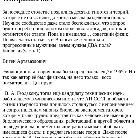
За последнее столетие появились десятки гипотез и теорий,
которые не объясняли до конца смысла разделения полов.
Научное сообщество даже стало беспокоиться, что вопрос
будет погребён под ворохом плодящихся догадок, но так и
останется без ответа. Пока не вмешался… советский физик!
Первая часть статьи тут:
Волосатые женщины и
прогрессивные мужчины: зачем нужны ДВА пола?
Биология(часть 1)
Виген Артаваздович
Эволюционная теория пола была предложена ещё в 1965 г. Но
так как автор её был физиком, на него только «косо
посмотрели». Цитирую:
«В. А. Геодакяну, тогда ещё кандидату технических наук,
работавшему в Физическом институте АН СССР в области
физики твердого тела пришлось столкнуться с непониманием
и сопротивлением многих биологов экспериментаторов,
которым было трудно представить как человек, не имеющий
биологического образования, работающий в другой области и
не ведущий экспериментальной работы может обобщать
имеющиеся факты и предлагать новые теории. Даже после
того, как В. А. Геодакян проработал в области биологии