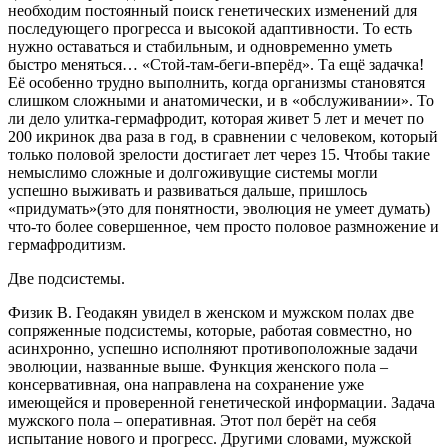
необходим постоянный поиск генетических изменений для
последующего прогресса и высокой адаптивности. То есть
нужно оставаться и стабильным, и одновременно уметь
быстро меняться… «Стой-там-беги-вперёд». Та ещё задачка!
Её особенно трудно выполнить, когда организмы становятся
слишком сложными и анатомически, и в «обслуживании». То
ли дело улитка-гермафродит, которая живет 5 лет и мечет по
200 икринок два раза в год, в сравнении с человеком, который
только половой зрелости достигает лет через 15. Чтобы такие
немыслимо сложные и долгоживущие системы могли
успешно выживать и развиваться дальше, пришлось
«придумать»(это для понятности, эволюция не умеет думать)
что-то более совершенное, чем просто половое размножение и
гермафродитизм.
Две подсистемы.
Физик В. Геодакян увидел в женском и мужском полах две
сопряженные подсистемы, которые, работая совместно, но
асинхронно, успешно исполняют противоположные задачи
эволюции, названные выше. Функция женского пола –
консервативная, она направлена на сохранение уже
имеющейся и проверенной генетической информации. Задача
мужского пола – оперативная. Этот пол берёт на себя
испытание нового и прогресс. Другими словами, мужской