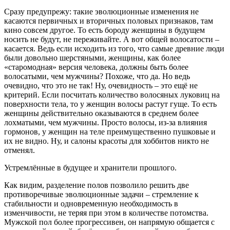
Сразу предупрежу: такие эволюционные изменения не
касаются первичных и вторичных половых признаков, там
кино совсем другое. То есть бороду женщины в будущем
носить не будут, не переживайте. А вот общей волосатости –
касается. Ведь если исходить из того, что самые древние люди
были довольно шерстяными, женщины, как более
«старомодная» версия человека, должны быть более
волосатыми, чем мужчины? Похоже, что да. Но ведь
очевидно, что это не так! Ну, очевидность – это ещё не
критерий. Если посчитать количество волосяных луковиц на
поверхности тела, то у женщин волосы растут гуще. То есть
женщины действительно оказываются в среднем более
лохматыми, чем мужчины. Просто волосы, из-за влияния
гормонов, у женщин на теле преимущественно пушковые и
их не видно. Ну, и салоны красоты для хоббитов никто не
отменял.
Устремлённые в будущее и хранители прошлого.
Как видим, разделение полов позволило решить две
противоречивые эволюционные задачи – стремление к
стабильности и одновременную необходимость в
изменчивости, не теряя при этом в количестве потомства.
Мужской пол более прогрессивен, он напрямую общается с