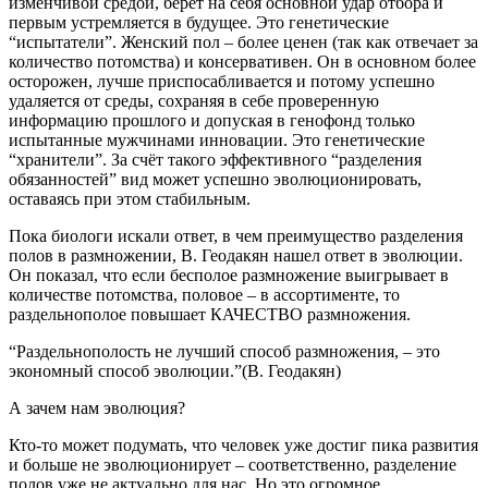
изменчивой средой, берёт на себя основной удар отбора и
первым устремляется в будущее. Это генетические
“испытатели”. Женский пол – более ценен (так как отвечает за
количество потомства) и консервативен. Он в основном более
осторожен, лучше приспосабливается и потому успешно
удаляется от среды, сохраняя в себе проверенную
информацию прошлого и допуская в генофонд только
испытанные мужчинами инновации. Это генетические
“хранители”. За счёт такого эффективного “разделения
обязанностей” вид может успешно эволюционировать,
оставаясь при этом стабильным.
Пока биологи искали ответ, в чем преимущество разделения
полов в размножении, В. Геодакян нашел ответ в эволюции.
Он показал, что если бесполое размножение выигрывает в
количестве
потомства, половое – в
ассортименте
, то
раздельнополое повышает
КАЧЕСТВО
размножения.
“Раздельнополость не лучший способ размножения, – это
экономный способ эволюции.”(В. Геодакян)
А зачем нам эволюция?
Кто-то может подумать, что человек уже достиг пика развития
и больше не эволюционирует – соответственно, разделение
полов уже не актуально для нас. Но это огромное