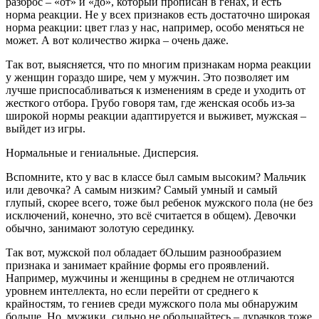
разброс – «от» и «до», который прописан в генах, и есть
норма реакции.
Не у всех признаков есть достаточно широкая
норма реакции: цвет глаз у нас, например, особо меняться не
может. А вот количество жирка – очень даже.
Так вот, выясняется, что по многим признакам норма реакции
у женщин гораздо шире, чем у мужчин. Это позволяет им
лучше приспосабливаться к изменениям в среде и уходить от
жесткого отбора. Грубо говоря там, где женская особь из-за
широкой нормы реакции адаптируется и выживет, мужская –
выйдет из игры.
Нормальные и гениальные. Дисперсия.
Вспомните, кто у вас в классе был самым высоким? Мальчик
или девочка? А самым низким? Самый умный и самый
глупый, скорее всего, тоже был ребенок мужского пола (не без
исключений, конечно, это всё считается в общем). Девочки
обычно, занимают золотую серединку.
Так вот, мужской пол обладает бОльшим
разнообразием
признака и занимает крайние формы его проявлений.
Например, мужчины и женщины в среднем не отличаются
уровнем интеллекта, но если перейти от среднего к
крайностям, то гениев среди мужского пола мы обнаружим
больше. Но, мужики, сильно не обольщайтесь – дурачков тоже