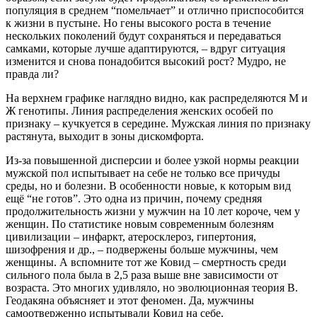
популяция в среднем “помельчает” и отлично приспособится
к жизни в пустыне. Но гены высокого роста в течение
нескольких поколений будут сохраняться и передаваться
самками, которые лучше адаптируются, – вдруг ситуация
изменится и снова понадобится высокий рост? Мудро, не
правда ли?
На верхнем графике наглядно видно, как распределяются М и
Ж генотипы. Линия распределения женских особей по
признаку – кучкуется в середине. Мужская линия по признаку
растянута, выходит в зоны дискомфорта.
Из-за повышенной дисперсии и более узкой нормы реакции
мужской пол испытывает на себе не только все причуды
среды, но и болезни. В особенности новые, к которым вид
ещё “не готов”. Это одна из причин, почему средняя
продолжительность жизни у мужчин на 10 лет короче, чем у
женщин. По статистике новым современным болезням
цивилизации – инфаркт, атеросклероз, гипертония,
шизофрения и др., – подвержены больше мужчины, чем
женщины. А вспомните тот же Ковид – смертность среди
сильного пола была в 2,5 раза выше вне зависимости от
возраста. Это многих удивляло, но эволюционная теория В.
Геодакяна объясняет и этот феномен. Да, мужчины
самоотверженно испытывали Ковид на себе.