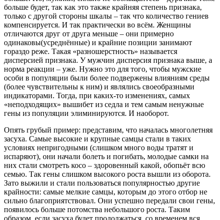
больше будет, так как это также крайняя степень признака,
только с другой стороны шкалы – так что количество гениев
компенсируется. И так практически во всём. Женщины
отличаются друг от друга меньше – они примерно
одинаковы(усреднённые) и крайние позиции занимают
гораздо реже. Такая «разношерстность» называется
дисперсией признака
. У мужчин дисперсия признака выше, а
норма реакции – уже. Нужно это для того, чтобы мужские
особи в популяции были более подвержены влияниям среды
(более чувствительны к ним) и являлись своеобразными
индикаторами. Тогда, при каких-то изменениях, самых
«неподходящих» вышибет из седла и тем самым ненужные
гены из популяции элиминируются. И наоборот.
Опять грубый пример: представим, что началась многолетняя
засуха. Самые высокие и крупные самцы стали в таких
условиях непригодными (слишком много воды тратят и
испаряют), они начали болеть и погибать, молодые самки на
них стали смотреть косо – здоровенный какой, обопьёт всю
семью. Так гены слишком высокого роста вышли из оборота.
Зато выжили и стали пользоваться популярностью другие
крайности: самые мелкие самцы, которым до этого отбор не
сильно благоприятствовал. Они успешно передали свои гены,
появилось больше потомства небольшого роста. Таким
образом, если засуха будет продолжаться, со временем вся