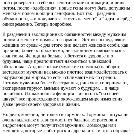
пол проверяет на себе все генетические инновации, и лишь
потом, после «одобрения», новые гены могут быть допущены
женским полом в общий генофонд. Вот так – разделив
обязанности, – и получается “стоять на месте” и “идти вперёд”
одновременно. Теперь подробнее.
В разделении эволюционных обязанностей между мужским
полом и женским помогают гормоны. Эстрогены «удаляют
женщин от среды»: для этого они делают женские особи, как
правило, более осторожными, не склонными ввязываться в
авантюры. Женщины больше заботятся о здоровье и о
будущем, чаще предпочитают находиться в знакомой
обстановке. Андрогены же (мужские гормоны) наоборот,
заставляют мужчин как можно плотнее взаимодействовать с
окружающим миром, то есть «сближают» их со средой.
Потому мужчины более бесстрашны, рискуют, соперничают,
экспериментируют, меньше думают о будущем… и чаще
погибают. Их важнейшая функция – испытать “на своей
шкуре” все происходящие в окружающем мире изменения.
Даже ценой своего здоровья и жизни.
Но дело, конечно, не только в гормонах. Гормоны – штука не
очень надёжная: в зависимости от баланса эстрогенов и
андрогенов могут получиться мужчины–домоседы или
женщины, которые любят риск и адреналин – и это в порядке