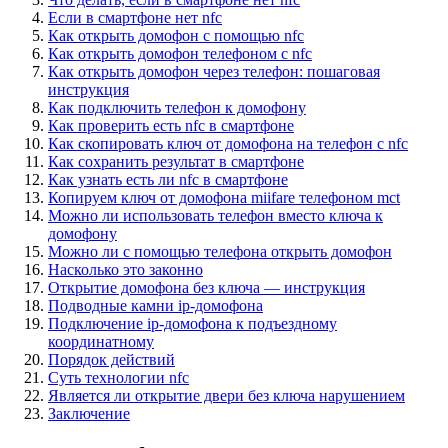
Если в смартфоне нет nfc
Как открыть домофон с помощью nfc
Как открыть домофон телефоном с nfc
Как открыть домофон через телефон: пошаговая
инструкция
Как подключить телефон к домофону
Как проверить есть nfc в смартфоне
Как скопировать ключ от домофона на телефон с nfc
Как сохранить результат в смартфоне
Как узнать есть ли nfc в смартфоне
Копируем ключ от домофона miifare телефоном mct
Можно ли использовать телефон вместо ключа к
домофону
Можно ли с помощью телефона открыть домофон
Насколько это законно
Открытие домофона без ключа — инструкция
Подводные камни ip-домофона
Подключение ip-домофона к подъездному
координатному
Порядок действий
Суть технологии nfc
Является ли открытие двери без ключа нарушением
Заключение