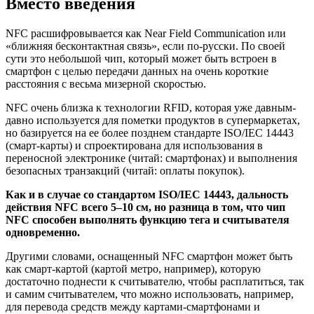
Вместо введения
NFC расшифровывается как Near Field Communication или
«ближняя бесконтактная связь», если по-русски. По своей
сути это небольшой чип, который может быть встроен в
смартфон с целью передачи данных на очень короткие
расстояния с весьма мизерной скоростью.
NFC очень близка к технологии RFID, которая уже давным-
давно используется для пометки продуктов в супермаркетах,
но базируется на ее более позднем стандарте ISO/IEC 14443
(смарт-карты) и спроектирована для использования в
переносной электронике (читай: смартфонах) и выполнения
безопасных транзакций (читай: оплаты покупок).
Как и в случае со стандартом ISO/IEC 14443, дальность
действия NFC всего 5–10 см, но разница в том, что чип
NFC способен выполнять функцию тега и считывателя
одновременно.
Другими словами, оснащенный NFC смартфон может быть
как смарт-картой (картой метро, например), которую
достаточно поднести к считывателю, чтобы расплатиться, так
и самим считывателем, что можно использовать, например,
для перевода средств между картами-смартфонами и