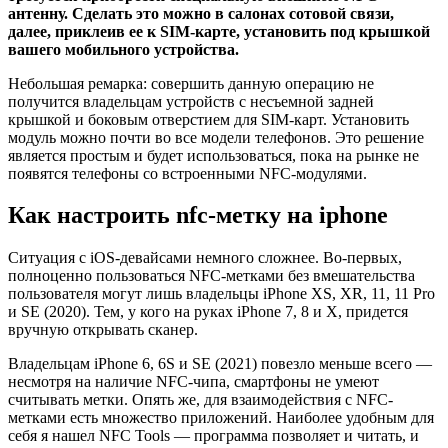
антенну. Сделать это можно в салонах сотовой связи,
далее, приклеив ее к SIM-карте, установить под крышкой
вашего мобильного устройства.
Небольшая ремарка: совершить данную операцию не
получится владельцам устройств с несъемной задней
крышкой и боковым отверстием для SIM-карт. Установить
модуль можно почти во все модели телефонов. Это решение
является простым и будет использоваться, пока на рынке не
появятся телефоны со встроенными NFC-модулями.
Как настроить nfc-метку на iphone
Ситуация с iOS-девайсами немного сложнее. Во-первых,
полноценно пользоваться NFC-метками без вмешательства
пользователя могут лишь владельцы iPhone XS, XR, 11, 11 Pro
и SE (2020). Тем, у кого на руках iPhone 7, 8 и X, придется
вручную открывать сканер.
Владельцам iPhone 6, 6S и SE (2021) повезло меньше всего —
несмотря на наличие NFC-чипа, смартфоны не умеют
считывать метки. Опять же, для взаимодействия с NFC-
метками есть множество приложений. Наиболее удобным для
себя я нашел NFC Tools — программа позволяет и читать, и