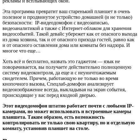
рекламы и всплывающих окон.
Эта программа превратит ваш старенький планшет в очень
полезное и продвинутое устройство домашней (и не только)
безопасности: IP-видеодомофон с видеозаписью,
видеоаналитикой а также с Интернет-облаком для хранения
видеособытий. Такой девайс убережет как от опасного выхода
из дома хозяина, так и от опасного прихода гостей, равно как
и от опасного оставления дома или комнаты без надзора. И
многое что еще…
Хоть всё и бесплатно, назвать это гаджетом — язык не
поворачивается, вы получаете действительно полноценную
систему видеоконтроля, да еще и с неуничтожаемым
свидетелем. Причем, работающую не только во время
кнопочного вызова, Спецлаб-домофон анализирует
видеоизображение всегда, выкладывая на экран события,
происходящие у вас перед входной дверью.
Этот видеодомофон штатно работает почти с любыми IP-
камерами, но может использовать и встроенные камеры
планшета. Таким образом, есть возможность
контролировать не только свою квартиру, но и отдельную
комнату, установив планшет на столе.