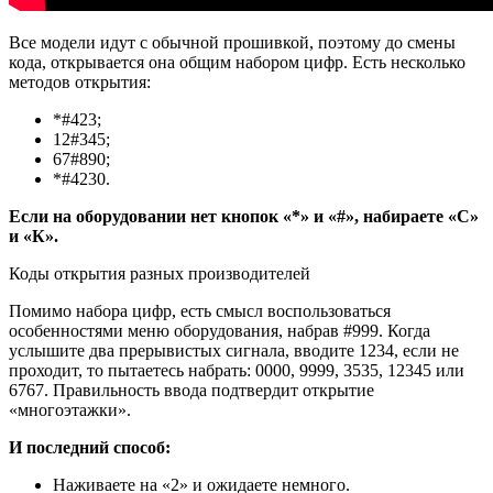
Все модели идут с обычной прошивкой, поэтому до смены
кода, открывается она общим набором цифр. Есть несколько
методов открытия:
*#423;
12#345;
67#890;
*#4230.
Если на оборудовании нет кнопок «*» и «#», набираете «С»
и «К».
Коды открытия разных производителей
Помимо набора цифр, есть смысл воспользоваться
особенностями меню оборудования, набрав #999. Когда
услышите два прерывистых сигнала, вводите 1234, если не
проходит, то пытаетесь набрать: 0000, 9999, 3535, 12345 или
6767. Правильность ввода подтвердит открытие
«многоэтажки».
И последний способ:
Наживаете на «2» и ожидаете немного.