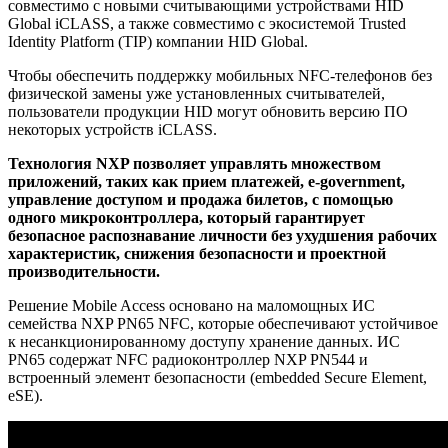
совместимо с новыми считывающими устройствами HID
Global iCLASS, а также совместимо с экосистемой Trusted
Identity Platform (TIP) компании HID Global.
Чтобы обеспечить поддержку мобильных NFC-телефонов без
физической замены уже установленных считывателей,
пользователи продукции HID могут обновить версию ПО
некоторых устройств iCLASS.
Технология NXP позволяет управлять множеством
приложений, таких как прием платежей, e-government,
управление доступом и продажа билетов, с помощью
одного микроконтроллера, который гарантирует
безопасное распознавание личности без ухудшения рабочих
характеристик, снижения безопасности и проектной
производительности.
Решение Mobile Access основано на маломощных ИС
семейства NXP PN65 NFC, которые обеспечивают устойчивое
к несанкционированному доступу хранение данных. ИС
PN65 содержат NFC радиоконтроллер NXP PN544 и
встроенный элемент безопасности (embedded Secure Element,
eSE).