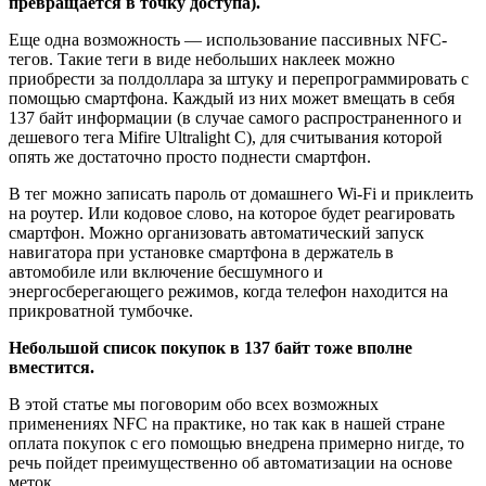
превращается в точку доступа).
Еще одна возможность — использование пассивных NFC-
тегов. Такие теги в виде небольших наклеек можно
приобрести за полдоллара за штуку и перепрограммировать с
помощью смартфона. Каждый из них может вмещать в себя
137 байт информации (в случае самого распространенного и
дешевого тега Mifire Ultralight C), для считывания которой
опять же достаточно просто поднести смартфон.
В тег можно записать пароль от домашнего Wi-Fi и приклеить
на роутер. Или кодовое слово, на которое будет реагировать
смартфон. Можно организовать автоматический запуск
навигатора при установке смартфона в держатель в
автомобиле или включение бесшумного и
энергосберегающего режимов, когда телефон находится на
прикроватной тумбочке.
Небольшой список покупок в 137 байт тоже вполне
вместится.
В этой статье мы поговорим обо всех возможных
применениях NFC на практике, но так как в нашей стране
оплата покупок с его помощью внедрена примерно нигде, то
речь пойдет преимущественно об автоматизации на основе
меток.