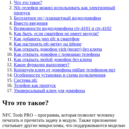
Что это такое?
Nfc-телефон можно использовать как электронный
пропуск
Бесплатное по | планшетный видеодомофон
Вместо введения
Возможности видеодомофона ctv-4101 и ctv-4102
Как быть, если смартфон не имеет модуля?
Как добавить чип nfc в смартфон
Как настроить nfc-метку на iphone
Как открыть домофон vizit (визит) без ключа
Как открыть домофон с помощью телефона
Как открыть любой домофон без ключа
Какие функции выполняет?
Копируем ключ от домофона miifare телефоном mct
Особенности установки и схема подключения
Система nfc
Телефон как пропуск
Универсальный ключ для домофона
Что это такое?
NFC Tools PRO – программа, которая позволит человеку
печатать и прочитать задачу в модуле. Также приложение
считывает другие микросхемы, что поддерживаются моделью