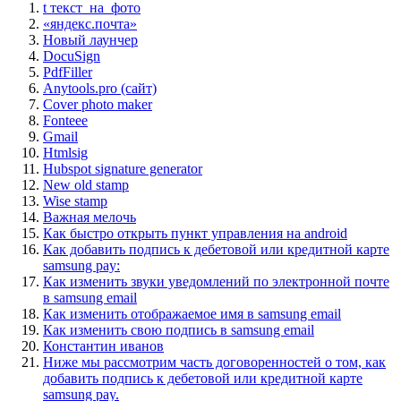
t текст_на_фото
«яндекс.почта»
Новый лаунчер
DocuSign
PdfFiller
Anytools.pro (сайт)
Cover photo maker
Fonteee
Gmail
Htmlsig
Hubspot signature generator
New old stamp
Wise stamp
Важная мелочь
Как быстро открыть пункт управления на android
Как добавить подпись к дебетовой или кредитной карте
samsung pay:
Как изменить звуки уведомлений по электронной почте
в samsung email
Как изменить отображаемое имя в samsung email
Как изменить свою подпись в samsung email
Константин иванов
Ниже мы рассмотрим часть договоренностей о том, как
добавить подпись к дебетовой или кредитной карте
samsung pay.