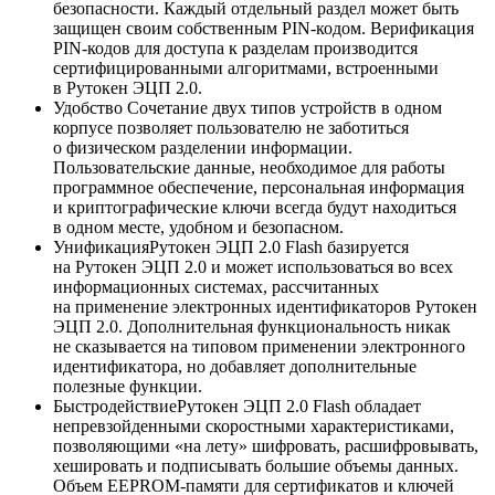
безопасности. Каждый отдельный раздел может быть
защищен своим собственным PIN-кодом. Верификация
PIN-кодов для доступа к разделам производится
сертифицированными алгоритмами, встроенными
в
Рутокен ЭЦП 2.0
.
Удобство
Сочетание двух типов устройств в одном
корпусе позволяет пользователю не заботиться
о физическом разделении информации.
Пользовательские данные, необходимое для работы
программное обеспечение, персональная информация
и криптографические ключи всегда будут находиться
в одном месте, удобном и безопасном.
Унификация
Рутокен ЭЦП 2.0 Flash
базируется
на
Рутокен ЭЦП 2.0
и может использоваться во всех
информационных системах, рассчитанных
на применение электронных идентификаторов
Рутокен
ЭЦП 2.0
. Дополнительная функциональность никак
не сказывается на типовом применении электронного
идентификатора, но добавляет дополнительные
полезные функции.
Быстродействие
Рутокен ЭЦП 2.0 Flash
обладает
непревзойденными скоростными характеристиками,
позволяющими «на лету» шифровать, расшифровывать,
хешировать и подписывать большие объемы данных.
Объем EEPROM-памяти для сертификатов и ключей