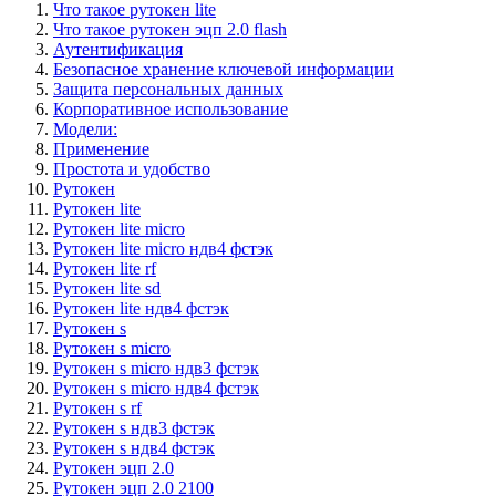
Что такое рутокен lite
Что такое рутокен эцп 2.0 flash
Аутентификация
Безопасное хранение ключевой информации
Защита персональных данных
Корпоративное использование
Модели:
Применение
Простота и удобство
Рутокен
Рутокен lite
Рутокен lite micro
Рутокен lite micro ндв4 фстэк
Рутокен lite rf
Рутокен lite sd
Рутокен lite ндв4 фстэк
Рутокен s
Рутокен s micro
Рутокен s micro ндв3 фстэк
Рутокен s micro ндв4 фстэк
Рутокен s rf
Рутокен s ндв3 фстэк
Рутокен s ндв4 фстэк
Рутокен эцп 2.0
Рутокен эцп 2.0 2100