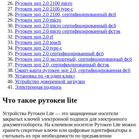
Рутокен эцп 2.0 2100 micro
Рутокен эцп 2.0 2100 type-c
Рутокен эцп 2.0 2100, сертифицированный фсб
Рутокен эцп 2.0 micro
Рутокен эцп 2.0 micro сертифицированный фсб
Рутокен эцп 2.0 micro сертифицированный фстэк
Рутокен эцп 2.0 rf
Рутокен эцп 2.0 touch
Рутокен эцп 2.0 type-c
Рутокен эцп 2.0 сертифицированный фсб
Рутокен эцп 2.0 экспортный, сертифицированный фсб
Рутокен эцп 2.0, сертифицированный фстэк
Смарт-карта рутокен эцп 2.0, сертифицированная фсб
Установка по «в один клик»
Устройство доверенной загрузки
Электронная подпись
Что такое рутокен lite
Устройства Рутокен Lite — это защищенные носители
закрытых ключей электронной подписи для электронного
документооборота. На ключевом носителе Рутокен Lite можно
хранить секретные ключи или цифровые идентификаторы и
считывать их при необходимости по предъявлении