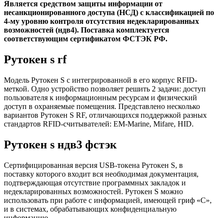
Является средством защиты информации от
несанкционированного доступа (НСД) с классификацией по
4-му уровню контроля отсутствия недекларированных
возможностей (ндв4). Поставка комплектуется
соответствующим сертификатом ФСТЭК РФ.
Рутокен s rf
Модель Рутокен S с интегрированной в его корпус RFID-
меткой. Одно устройство позволяет решить 2 задачи: доступ
пользователя к информационным ресурсам и физический
доступ в охраняемые помещения. Представлено несколько
вариантов Рутокен S RF, отличающихся поддержкой разных
стандартов RFID-считывателей: EM-Marine, Mifare, HID.
Рутокен s ндв3 фстэк
Сертифицированная версия USB-токена Рутокен S, в
поставку которого входит вся необходимая документация,
подтверждающая отсутствие программных закладок и
недекларированных возможностей. Рутокен S можно
использовать при работе с информацией, имеющей гриф «С»,
и в системах, обрабатывающих конфиденциальную
информацию.