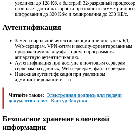
увеличен до 128 Кб, а быстрый 32-разрядный процессор
позволяет достичь скорости проходного симметричного
шифрования до 320 Кб/с и хеширования до 230 КБ/с.
Аутентификация
Замена парольной аутентификации при доступе к БД,
Web-серверам, VPN-сетям и security-ориентированным
приложениям на двухфакторную программно-
аппаратную аутентификацию.
Аутентификация при доступе к почтовым серверам,
серверам баз данных, Web-серверам, файл-серверам.
Надежная аутентификация при удаленном
администрировании и т. п.
Читайте также:
Электронная подпись для подачи
документов в вуз | Контур.Закупки
Безопасное хранение ключевой
информации