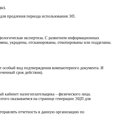
ды).
 для продления периода использования ЭП.
фологическая экспертиза. С развитием информационных
ряны, украдены, отсканированы, откопированы или подделаны.
яет особый вид подтверждения компьютерного документа. И
иченный срок действия).
й кабинет налогоплательщика – физического лица.
этого оказываемся на странице генерации ЭЦП для
тправлять отчетность в данную организацию по