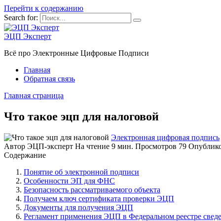
Перейти к содержанию
Search for:
ЭЦП Эксперт
Всё про Электронные Цифровые Подписи
Главная
Обратная связь
Главная страница
Что такое эцп для налоговой
Электронная цифровая подпись
Автор
ЭЦП-эксперт
На чтение
9 мин.
Просмотров
79
Опублик
Содержание
Понятие об электронной подписи
Особенности ЭП для ФНС
Безопасность рассматриваемого объекта
Получаем ключ сертификата проверки ЭЦП
Документы для получения ЭЦП
Регламент применения ЭЦП в Федеральном реестре свед