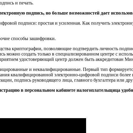
дпись и печать.
ектронную подпись, но больше возможностей дает использов
цифровой подписи: простая и усиленная. Как получить электрон
рочие способы зашифровки.
дства криптографии, позволяющие подтвердить личность подпи
ь можно создать только в специализированном центре с исполь
риятием удостоверяющий центр должен быть аккредитован Мин
фицированные и неквалифицированные. Первый тип формируется
ния квалифицированной электронно-цифровой подписи более ши
зации, подпись руководящего лица, главного бухгалтера или др
истрацию в персональном кабинете налогоплательщица удобно