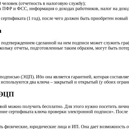
 человек (отчетность в налоговую службу);
 в ПФР и ФСС, информация о доходах работников, налог на дохо
сертификата (1 год), после чего должен быть приобретен новый
а
подтверждением сделанной на нем подписи может служить гра
ольку отчеты, подготовленные таким образом, могут быть поте
 подписью (ЭЦП). Ибо она является гарантией, которая составл
 используются два ключа – закрытый и открытый (у обоих огран
 ЭЦП
й можно получить бесплатно. Для этого нужно посетить личны
ние сертификата ключа проверки электронной подписи». После 
ь физические, юридические лица и ИП. Она дает возможность о