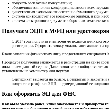
получать бесплатные консультации;
обеспечивается полная конфиденциальность всех переда
существенная экономия относительно бумажного докумен
система контролирует все возможные ошибки, и при необ
система электронного документооборота автоматически о
Получаем ЭЦП в МФЦ или удостоверя
С 2017 года получить электронную подпись для налогово
регистрации. Оформить заявку можно, записавшись на п
Бланк заявления физическому лицу предоставляет специалист 
Процедура получения заключается в регистрации на сайте соо
оплачиваем данный сервис. Далее заявителю сообщается числ
установлены на компьютер или ноутбук.
Сертификат выдается на бумаге, а открытый и закрытый
получает сертификат ЭЦП, подтверждающий ее подлинно
Как оформить ЭП для ФНС
Как было указано ранее, ключ заказывается и приобретает
должен еще до обращения в такой центр во избежание пут