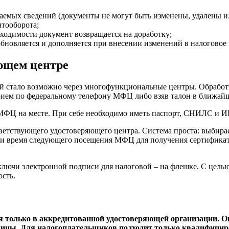
ваемых сведений (документы не могут быть изменены, удалены 
тооборота;
ходимости документ возвращается на доработку;
бновляется и дополняется при внесении изменений в налоговое 
ющем центре
й стало возможно через многофункциональные центры. Обработка
рием по федеральному телефону МФЦ либо взяв талон в ближайш
МФЦ на месте. При себе необходимо иметь паспорт, СНИЛС и ИН
тветствующего удостоверяющего центра. Система проста: выбир
о и время следующего посещения МФЦ для получения сертификат
 ключи электронной подписи для налоговой – на флешке. С цел
сть.
ся только в аккредитованной удостоверяющей организации. 
аницы. Для налогоплательщиков подходит только квалифицир