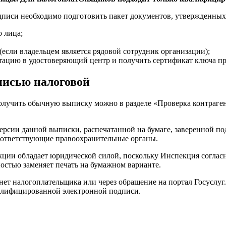
дписи необходимо подготовить пакет документов, утвержденных
 лица;
(если владельцем является рядовой сотрудник организации);
тацию в удостоверяющий центр и получить сертификат ключа про
писью налоговой
учить обычную выписку можно в разделе «Проверка контрагент
рсии данной выписки, распечатанной на бумаге, заверенной по
соответствующие правоохранительные органы.
ии обладает юридической силой, поскольку Инспекция согласно
стью заменяет печать на бумажном варианте.
ет налогоплательщика или через обращение на портал Госуслуг.
валифицированной электронной подписи.