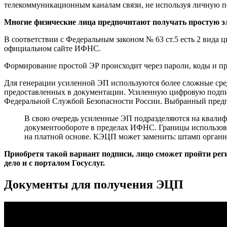
телекоммуникационным каналам связи, не используя личную по
Многие физические лица предпочитают получать простую эл
В соответствии с Федеральным законом № 63 ст.5 есть 2 вида 
официальном сайте ИФНС.
Формирование простой ЭР происходит через пароли, коды и п
Для генерации усиленной ЭП используются более сложные сре
предоставленных в документации. Усиленную цифровую подпис
Федеральной Службой Безопасности России. Выбранный предп
В свою очередь усиленные ЭП подразделяются на квали
документообороте в пределах ИФНС. Границы использова
на платной основе. КЭЦП может заменить: штамп органи
Приобретя такой вариант подписи, лицо сможет пройти рег
дело и с порталом Госуслуг.
Документы для получения ЭЦП