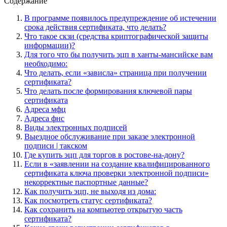
Содержание
В программе появилось предупреждение об истечении
срока действия сертификата, что делать?
Что такое скзи (средства криптографической защиты
информации)?
Для того что бы получить эцп в ханты-мансийске вам
необходимо:
Что делать, если «зависла» страница при получении
сертификата?
Что делать после формирования ключевой пары
сертификата
Адреса мфц
Адреса фнс
Виды электронных подписей
Выездное обслуживание при заказе электронной
подписи | такском
Где купить эцп для торгов в ростове-на-дону?
Если в «заявлении на создание квалифицированного
сертификата ключа проверки электронной подписи»
некорректные паспортные данные?
Как получить эцп, не выходя из дома:
Как посмотреть статус сертификата?
Как сохранить на компьютер открытую часть
сертификата?