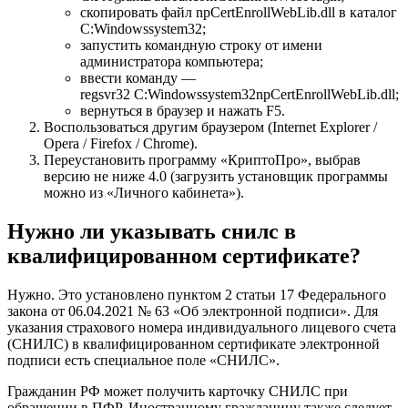
скопировать файл npCertEnrollWebLib.dll в каталог
C:Windowssystem32;
запустить командную строку от имени
администратора компьютера;
ввести команду —
regsvr32 C:Windowssystem32npCertEnrollWebLib.dll;
вернуться в браузер и нажать F5.
Воспользоваться другим браузером (Internet Explorer /
Opera / Firefox / Chrome).
Переустановить программу «КриптоПро», выбрав
версию не ниже 4.0 (загрузить установщик программы
можно из «
Личного кабинета
»).
Нужно ли указывать снилс в
квалифицированном сертификате?
Нужно. Это установлено пунктом 2 статьи 17 Федерального
закона от 06.04.2021 № 63 «Об электронной подписи». Для
указания страхового номера индивидуального лицевого счета
(СНИЛС) в квалифицированном сертификате электронной
подписи есть специальное поле «СНИЛС».
Гражданин РФ может получить карточку СНИЛС при
обращении в ПФР. Иностранному гражданину также следует