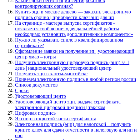
Какие сроки регистрации сертификатов в
контролирующих органах?
Купить эцп в москве дешево — заказать электронную
подпись срочно | приобрести ключ эцп для ип
На странице «мастера выпуска сертификатов»
появляется сообщение: «для дальнейшей работы
необходимо установить дополнительные компоненты»
Нужно ли указывать снилс в квалифицированном
сертификате?
Оформление заявки на получение эп | удостоверяющий
центр хмао – югры
Получить электронную цифровую подпись (эцп) за 1
день | национальный удостоверяющий центр
Получить эцп в ханты-мансийске
Привезем электронную подпись в любой регион россии
Список документов
Сроки
Удостоверяющий центр
Удостоверяющий центр эцп, выдача сертификата
электронной цифровой подписи | такском
Цифровая подпись
Экспорт открытой части сертификата
Электронная подпись (эцп) для налоговой – получить
крипто ключ для сдачи отчетности в налоговую для ип и
ооо