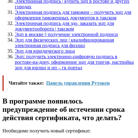
Электронная подпись | купить эцп в ростове и других
городах
Электронная подпись для таможни – получить эцп для
оформления таможенных документов в такском
Электронная подпись для эдо, заказать эцп для
документооборота | такском
Эцп в москве || получение электронной подписи
Эцп для физических лиц | квалифицированная
электронная подпись для физлиц
Эцп для юридического лица
Эцп: получить электронно-цифровую подпись в
ростове-на-дону, оформление эцп для торгов, настройка
эцп для юрлиц и ип – гк портал
Читайте также:
Панель управления Рутокен
В программе появилось
предупреждение об истечении срока
действия сертификата, что делать?
Необходимо получить новый сертификат.