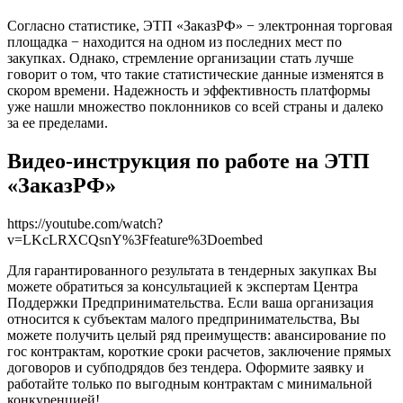
Согласно статистике, ЭТП «ЗаказРФ» − электронная торговая
площадка − находится на одном из последних мест по
закупках. Однако, стремление организации стать лучше
говорит о том, что такие статистические данные изменятся в
скором времени. Надежность и эффективность платформы
уже нашли множество поклонников со всей страны и далеко
за ее пределами.
Видео-инструкция по работе на ЭТП
«ЗаказРФ»
https://youtube.com/watch?
v=LKcLRXCQsnY%3Ffeature%3Doembed
Для гарантированного результата в тендерных закупках Вы
можете обратиться за консультацией к экспертам Центра
Поддержки Предпринимательства. Если ваша организация
относится к субъектам малого предпринимательства, Вы
можете получить целый ряд преимуществ: авансирование по
гос контрактам, короткие сроки расчетов, заключение прямых
договоров и субподрядов без тендера. Оформите заявку и
работайте только по выгодным контрактам с минимальной
конкуренцией!