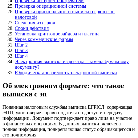
Проверка интернет обозревателя
Проверка операционной системы
Проверка оригинальности выписки егрюл с эп
налоговой
Сведения из егрюл
Сроки действия
Установка криптопровайдера и плагина
Через коммерческие фирмы
Шаг 2
Шаг 3
Шаг 4
Электронная выписка из реестра – замена бумажному
документу?
Юридическая значимость электронной выписки
Об электронном формате: что такое
выписка с эп
Поданная налоговым службам выписка EГPЮЛ, содержащая
ЭЦП, удостоверяет право подателя на доступ и передачу
информации. Документ подтверждает право лица на участие
в финансовых операциях. В данных выписки включена
полная информация, подкрепляющая статус обращающегося и
его полномочия.