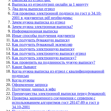
Выписка из егрюл/егрип онлайн за 1 минуту
Два вида выписки егрюл
Для проверки электронной подписи по гост р 34.10-
2001 в документах pdf необходимы:
Зачем нужна выписка из егрюл
Зачем нужна электронная выписка?
Информационная выписка
Иные способы получения документа
Как получить бумажную выписку
Как получить бумажный экземпляр
Как получить электронную выписку
Как получить электронную выписку егрюл
Как получить электронную выписку?
Как проверить на подлинность чужую выписку?
Какие бывают
Когда нужна выписка из егрюл с квалифицированной
подписью
Когда нужны
Оформление запроса
Получение данных в мфц
Преимущества электронной выписки перед бумажной:
Проверка защищенного соединения с сервером с
использованием алгоритмов гост 28147-89 и гост р
34.10-2001