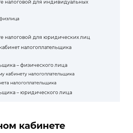
те налоговой для индивидуальных
 физлица
П
те налоговой для юридических лиц
 кабинет налогоплательщика
ьщика – физического лица
му кабинету налогоплательщика
нета налогоплательщика
ьщика – юридического лица
ном кабинете