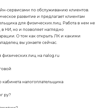
айн-сервисами по обслуживанию клиентов.
ческое развитие и предлагает клиентам
льщика для физических лиц. Работа в нем не
 в НИ, но и позволяет наглядно
рации. О том как открыть ЛК и какими
владелец вы узнаете сейчас.
 физических лиц на nalog.ru
говой
о кабинета налогоплательщика
ог ру?
фамилии?