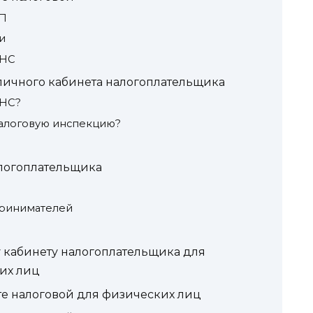
ЦП
и
ФНС
личного кабинета налогоплательщика
ФНС?
 налоговую инспекцию?
логоплательщика
принимателей
у кабинету налогоплательщика для
их лиц
те налоговой для физических лиц