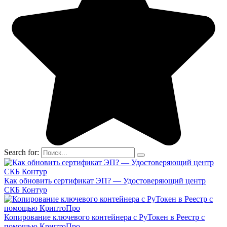
Search for:
Как обновить сертификат ЭП? — Удостоверяющий центр
СКБ Контур
Копирование ключевого контейнера с РуТокен в Реестр с
помощью КриптоПро