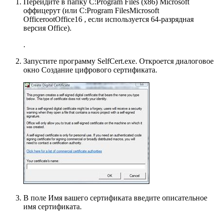
Перейдите в папку
C:Program Files (x86) Microsoft
оффицерут
(или
C:Program FilesMicrosoft
OfficerootOffice16
, если используется 64-разрядная
версия Office).
.
Запустите программу
SelfCert.exe
. Откроется диалоговое
окно
Создание цифрового сертификата
.
В поле
Имя вашего сертификата
введите описательное
имя сертификата.