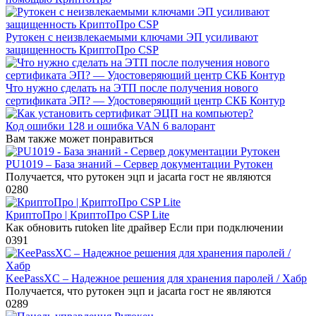
Рутокен с неизвлекаемыми ключами ЭП усиливают
защищенность КриптоПро CSP
Что нужно сделать на ЭТП после получения нового
сертификата ЭП? — Удостоверяющий центр СКБ Контур
Код ошибки 128 и ошибка VAN 6 валорант
Вам также может понравиться
PU1019 – База знаний – Сервер документации Рутокен
Получается, что рутокен эцп и jacarta гост не являются
0
280
КриптоПро | КриптоПро CSP Lite
Как обновить rutoken lite драйвер Если при подключении
0
391
KeePassXC – Надежное решения для хранения паролей / Хабр
Получается, что рутокен эцп и jacarta гост не являются
0
289