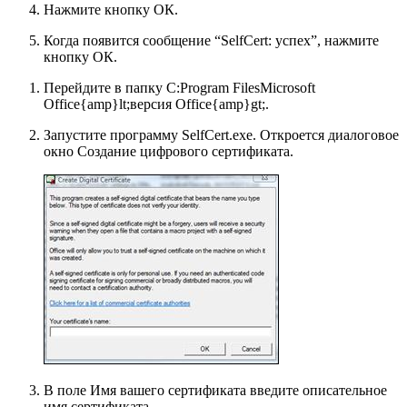
Нажмите кнопку
ОК
.
Когда появится сообщение “SelfCert: успех”, нажмите
кнопку
ОК
.
Перейдите в папку
C:Program FilesMicrosoft
Office{amp}lt;версия Office{amp}gt;
.
Запустите программу
SelfCert.exe
. Откроется диалоговое
окно
Создание цифрового сертификата
.
В поле
Имя вашего сертификата
введите описательное
имя сертификата.