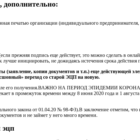
о, дополнительно:
нная печатью организации (индивидуального предпринимателя, е
(если прежняя подпись еще действует, это можно сделать в онла
 лучше инициировать, не дожидаясь истечения срока действия 
ты (заявление, копии документов и т.п.) еще действующей эл
есшовный» переход со старой ЭЦП на новую.
же после его получения.ВАЖНО НА ПЕРИОД ЭПИДЕМИИ КОРОНА
ает в промежуток времени между 8 июня 2020 года и 1 августа 
дерального закона от 01.04.20 № 98-ФЗ).В заключение отметим, 
кументов и не займет у него много времени.
 эцп