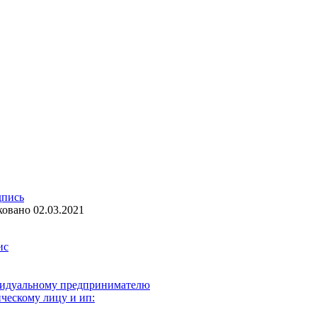
дпись
ковано
02.03.2021
ис
видуальному предпринимателю
ческому лицу и ип: