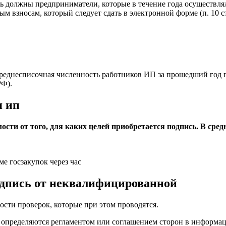
 должны предприниматели, которые в течение года осуществлял
ым взносам, который следует сдать в электронной форме (п. 10 ст
еднесписочная численность работников ИП за прошедший год пр
РФ).
я ип
ти от того, для каких целей приобретается подпись. В сред
е госзакупок через час
дпись от неквалифицированной
ости проверок, которые при этом проводятся.
пределяются регламентом или соглашением сторон в информаци