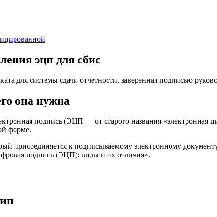
фицированной
ления эцп для сбис
ата для системы сдачи отчетности, заверенная подписью руков
его она нужна
электронная подпись (ЭЦП — от старого названия «электронная 
ой форме.
ый присоединяется к подписываемому электронному документу дл
фровая подпись (ЭЦП): виды и их отличия».
 ип