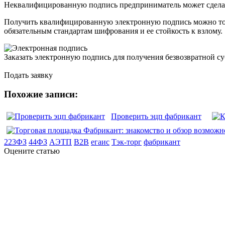
Неквалифицированную подпись предприниматель может сделат
Получить квалифицированную электронную подпись можно толь
обязательным стандартам шифрования и ее стойкость к взлому.
Заказать электронную подпись для получения безвозвратной су
Подать заявку
Похожие записи:
Проверить эцп фабрикант
223ФЗ
44ФЗ
АЭТП
В2В
егаис
Тэк-торг
фабрикант
Оцените статью