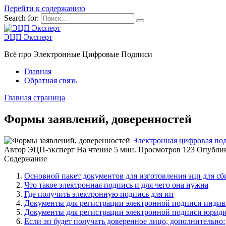
Перейти к содержанию
Search for:
ЭЦП Эксперт
Всё про Электронные Цифровые Подписи
Главная
Обратная связь
Главная страница
Формы заявлений, доверенностей
Электронная цифровая по
Автор
ЭЦП-эксперт
На чтение
5 мин.
Просмотров
123
Опубли
Содержание
Основной пакет документов для изготовления эцп для сб
Что такое электронная подпись и для чего она нужна
Где получить электронную подпись для ип
Документы для регистрации электронной подписи инди
Документы для регистрации электронной подписи юриди
Если эп будет получать доверенное лицо, дополнительно: