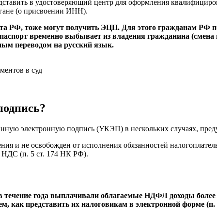
дставить в удостоверяющий центр для оформления квалифициро
гане (о присвоении ИНН).
а РФ, тоже могут получить ЭЦП. Для этого гражданам РФ по
 паспорт временно выбывает из владения гражданина (смена 
ным переводом на русский язык.
ментов в суд
подпись?
ную электронную подпись (УКЭП) в нескольких случаях, пред
ния и не освобожден от исполнения обязанностей налогоплател
НДС (п. 5 ст. 174 НК РФ).
в течение года выплачивали облагаемые НДФЛ доходы более
, как представить их налоговикам в электронной форме (п. 2