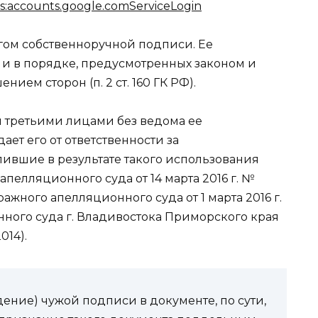
s:accounts.google.comServiceLogin
гом собственноручной подписи. Ее
 и в порядке, предусмотренных законом и
ем сторон (п. 2 ст. 160 ГК РФ).
 третьими лицами без ведома ее
ет его от ответственности за
пившие в результате такого использования
пелляционного суда от 14 марта 2016 г. №
тражного апелляционного суда от 1 марта 2016 г.
онного суда г. Владивостока Приморского края
014).
ние) чужой подписи в документе, по сути,