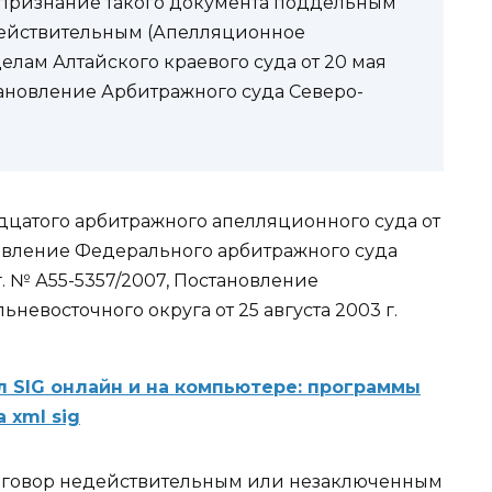
т признание такого документа поддельным
едействительным (Апелляционное
лам Алтайского краевого суда от 20 мая
остановление Арбитражного суда Северо-
дцатого арбитражного апелляционного суда от
ановление Федерального арбитражного суда
г. № А55-5357/2007, Постановление
евосточного округа от 25 августа 2003 г.
л SIG онлайн и на компьютере: программы
 xml sig
 договор недействительным или незаключенным