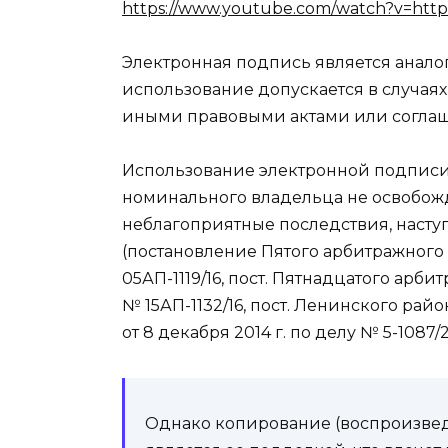
https://www.youtube.com/watch?v=http
Электронная подпись является анало
использование допускается в случаях
иными правовыми актами или соглашени
Использование электронной подписи
номинального владельца не освобожда
неблагоприятные последствия, насту
(постановление Пятого арбитражного а
05АП-1119/16, пост. Пятнадцатого арби
№ 15АП-1132/16, пост. Ленинского рай
от 8 декабря 2014 г. по делу № 5-1087/2
Однако копирование (воспроизведе