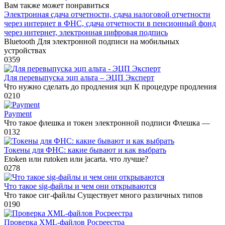
Вам также может понравиться
Электронная сдача отчетности, сдача налоговой отчетности
через интернет в ФНС, сдача отчетности в пенсионный фонд
через интернет, электронная цифровая подпись
Bluetooth Для электронной подписи на мобильных
устройствах
0
359
Для перевыпуска эцп альта – ЭЦП Эксперт
Что нужно сделать до продления эцп К процедуре продления
0
210
Payment
Что такое флешка и токен электронной подписи Флешка —
0
132
Токены для ФНС: какие бывают и как выбрать
Etoken или rutoken или jacarta. что лучше?
0
278
Что такое sig-файлы и чем они открываются
Что такое сиг-файлы Существует много различных типов
0
190
Проверка XML-файлов Росреестра