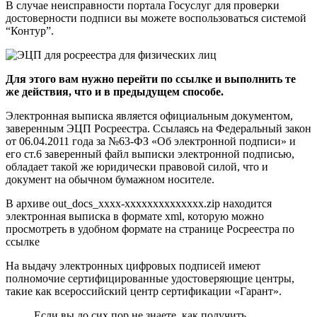
В случае неисправности портала Госуслуг для проверки
достоверности подписи вы можете воспользоваться системой
“Контур”.
Для этого вам нужно перейти по ссылке и выполнить те
же действия, что и в предыдущем способе.
Электронная выписка является официальным документом,
заверенным ЭЦП Росреестра. Ссылаясь на Федеральный закон
от 06.04.2011 года за №63-ФЗ «Об электронной подписи» и
его ст.6 заверенный файл выписки электронной подписью,
обладает такой же юридически правовой силой, что и
документ на обычном бумажном носителе.
В архиве out_docs_xxxx-xxxxxxxxxxxxxx.zip находится
электронная выписка в формате xml, которую можно
просмотреть в удобном формате на странице Росреестра по
ссылке
На выдачу электронных цифровых подписей имеют
полномочие сертифицированные удостоверяющие центры,
такие как всероссийский центр сертификации «Гарант».
Если вы до сих пор не знаете, как получить