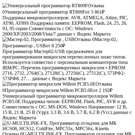
Отзывы
0
Универсальный программатор RT809F
от 5 861
₽
Поддержка микроконтроллеров: AVR, ATMEGA, Attiny, PIC,
AT90, AT89S Поддержка памяти: EEPROM, Flash, 24, 25, 26,
93, 95 серии Совместимость с ОС: Windows
2000/XP/2003/2008/Vista/7
данные с Яндекс Маркета
Отзывы 0
Мастер-02,
Программатор , USB
от 8 250
₽
Программатор Мастер02-USB предназначен для
программирования микросхем перечисленных ниже типов.
Используется совместно с персональным компьютером типа
IBM/PC. Перечень программируемых микросхем • EPROM
2716, 2732, 2764(С), 27128(С), 27256(С), 27512(С), 573РФ2-
573РФ8, 27…
данные с Яндекс Маркета
Отзывы
0
Программатор микросхем Willem PCB5.0E
от 2 192
₽
Универсальный программатор микроконтроллеров Willem
PCB5.0E Поддержка чипов: EEPROM, Flash, PIC, AVR и др.
Совместимость с ОС: MS-DOS, Windows Напряжение: 12 В,
15 В, 21 В, 25 В (Vpp); 3.3 В, 3.6 В, 5.7 В, 6.2 В (Vcc)
данные с
Яндекс Маркета
Отзывы 0
U-MULTILINK-FX, Программатор отладчик для МК