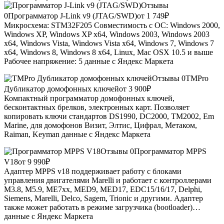
Отзывы
0
Программатор J-Link v9 (JTAG/SWD)
от 1 749
₽
Микросхема: STM32F205 Совместимость с ОС: Windows 2000,
Windows XP, Windows XP x64, Windows 2003, Windows 2003
x64, Windows Vista, Windows Vista x64, Windows 7, Windows 7
x64, Windows 8, Windows 8 x64, Linux, Mac OSX 10.5 и выше
Рабочее напряжение: 5
данные с Яндекс Маркета
Отзывы 0
TMPro
Дубликатор домофонных ключей
от 3 900
₽
Компактный программатор домофонных ключей,
бесконтактных брелков, электронных карт. Позволяет
копировать ключи стандартов DS1990, DC2000, TM2002, Em
Marine, для домофонов Визит, Элтис, Цифрал, Метаком,
Raiman, Keyman
данные с Яндекс Маркета
Отзывы 0
Программатор MPPS
V18
от 9 990
₽
Адаптер MPPS v18 поддерживает работу с блоками
управления двигателями Marelli и работает с контроллерами
M3.8, M5.9, ME7xx, MED9, MED17, EDC15/16/17, Delphi,
Siemens, Marelli, Delco, Sagem, Trionic и другими. Адаптер
также может работать в режиме загрузчика (bootloader)…
данные с Яндекс Маркета