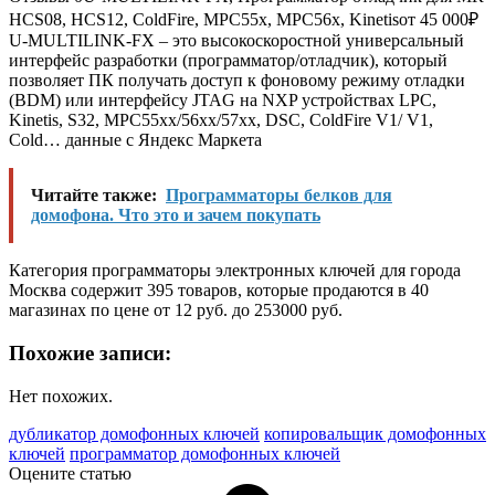
HCS08, HCS12, ColdFire, MPC55x, MPC56x, Kinetis
от 45 000
₽
U-MULTILINK-FX – это высокоскоростной универсальный
интерфейс разработки (программатор/отладчик), который
позволяет ПК получать доступ к фоновому режиму отладки
(BDM) или интерфейсу JTAG на NXP устройствах LPC,
Kinetis, S32, MPC55xx/56xx/57xx, DSC, ColdFire V1/ V1,
Cold…
данные с Яндекс Маркета
Читайте также:
Программаторы белков для
домофона. Что это и зачем покупать
Категория программаторы электронных ключей для города
Москва содержит 395 товаров, которые продаются в 40
магазинах по цене от 12 руб. до 253000 руб.
Похожие записи:
Нет похожих.
дубликатор домофонных ключей
копировальщик домофонных
ключей
программатор домофонных ключей
Оцените статью