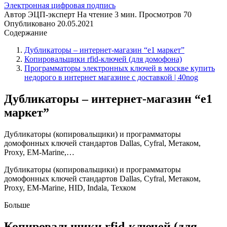
Электронная цифровая подпись
Автор
ЭЦП-эксперт
На чтение
3 мин.
Просмотров
70
Опубликовано
20.05.2021
Содержание
Дубликаторы – интернет-магазин “е1 маркет”
Копировальщики rfid-ключей (для домофона)
Программаторы электронных ключей в москве купить
недорого в интернет магазине с доставкой | 40nog
Дубликаторы – интернет-магазин “е1
маркет”
Дубликаторы (копировальщики) и программаторы
домофонных ключей стандартов Dallas, Cyfral, Метаком,
Proxy, EM-Marine,…
Дубликаторы (копировальщики) и программаторы
домофонных ключей стандартов Dallas, Cyfral, Метаком,
Proxy, EM-Marine, HID, Indala, Техком
Больше
Копировальщики rfid-ключей (для