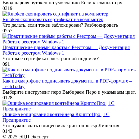
Ввод пароля рутокен по умолчанию Если к компьютеру
0
319
Rutoken скопировать сертификат на компьютер
Что делать, если токен заблокирован? Разблокировать
0
557
Практические приёмы работы с Реестром — Документация
Работа с реестром Windows 1
Что такое сертификат электронной подписи?
0
91
Как на смартфоне подписывать документы в PDF-формате –
TechToday
Выберите инструмент перо Выбираем Перо и указываем цвет.
0
128
Ошибка копирования контейнера КриптоПро | 1С
Предприятие
Что нужно знать о лицензиях криптопро csp Лицензия
0
142
© 2025 ЭЦП Эксперт