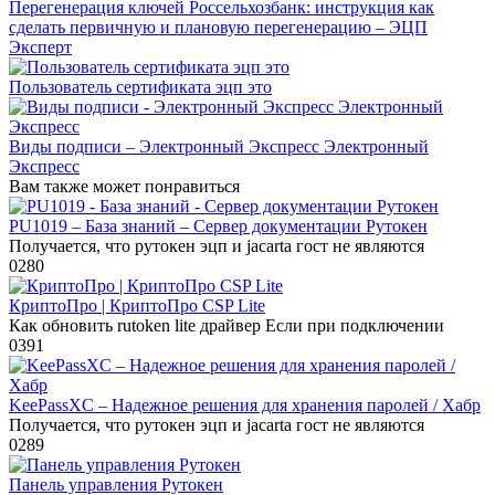
Перегенерация ключей Россельхозбанк: инструкция как
сделать первичную и плановую перегенерацию – ЭЦП
Эксперт
Пользователь сертификата эцп это
Виды подписи – Электронный Экспресс Электронный
Экспресс
Вам также может понравиться
PU1019 – База знаний – Сервер документации Рутокен
Получается, что рутокен эцп и jacarta гост не являются
0
280
КриптоПро | КриптоПро CSP Lite
Как обновить rutoken lite драйвер Если при подключении
0
391
KeePassXC – Надежное решения для хранения паролей / Хабр
Получается, что рутокен эцп и jacarta гост не являются
0
289
Панель управления Рутокен