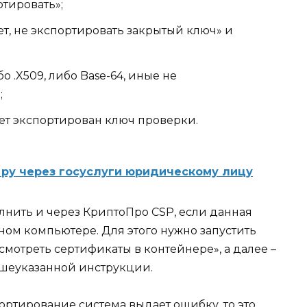
тировать»;
т, не экспортировать закрытый ключ» и
 .X509, либо Base-64, иные не
;
дет экспортирован ключ проверки.
с ру через госуслуги юридическому лицу
нить и через КриптоПро CSP, если данная
ьном компьютере
. Для этого нужно запустить
мотреть сертификаты в контейнере», а далее –
ышеуказанной инструкции.
ортирование система выдает ошибку, то это