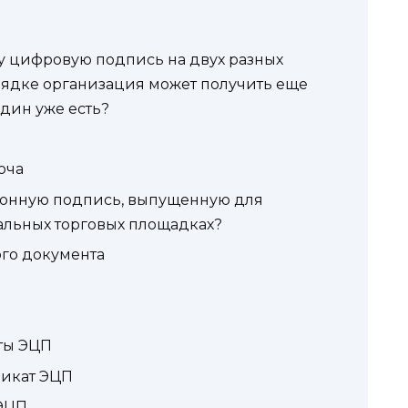
у цифровую подпись на двух разных
орядке организация может получить еще
дин уже есть?
юча
ронную подпись, выпущенную для
альных торговых площадках?
го документа
ты ЭЦП
фикат ЭЦП
 ЭЦП