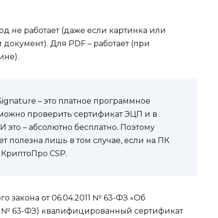
д не работает (даже если картинка или
документ). Для PDF – работает (при
ине).
 Signature – это платное программное
и можно проверить сертификат ЭЦП и в
И это – абсолютно бесплатно. Поэтому
дет полезна лишь в том случае, если на ПК
 КриптоПро CSP.
ого закона от 06.04.2011 № 63-ФЗ «Об
он № 63-ФЗ) квалифицированный сертификат