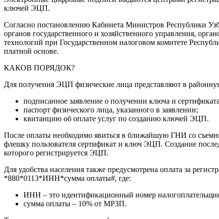
ключей ЭЦП.
Согласно постановлению Кабинета Министров Республики Узбек
органов государственного и хозяйственного управления, орг
технологий при Государственном налоговом комитете Республ
платной основе.
КАКОВ ПОРЯДОК?
Для получения ЭЦП физические лица представляют в районн
подписанное заявление о получении ключа и сертификат
паспорт физического лица, указанного в заявлении;
квитанцию об оплате услуг по созданию ключей ЭЦП.
После оплаты необходимо явиться в ближайшую ГНИ со съемн
флешку пользователя сертификат и ключ ЭЦП. Создание послед
которого регистрируется ЭЦП.
Для удобства населения также предусмотрена оплата за реги
*880*0113*ИНН*сумма оплаты#, где:
ИНН – это идентификационный номер налогоплательщик
сумма оплаты – 10% от МРЗП.