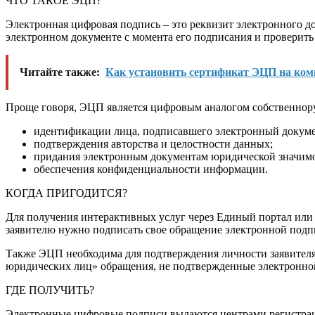
ЧТО ТАКОЕ ЭЦП?
Электронная цифровая подпись – это реквизит электронного д
электронном документе с момента его подписания и проверит
Читайте также:
Как установить сертификат ЭЦП на ком
Проще говоря, ЭЦП является цифровым аналогом собственнору
идентификации лица, подписавшего электронный докуме
подтверждения авторства и целостности данных;
придания электронным документам юридической значимо
обеспечения конфиденциальности информации.
КОГДА ПРИГОДИТСЯ?
Для получения интерактивных услуг через Единый портал или в
заявителю нужно подписать свое обращение электронной подп
Также ЭЦП необходима для подтверждения личности заявител
юридических лиц» обращения, не подтвержденные электронно
ГДЕ ПОЛУЧИТЬ?
Электронные цифровые подписи выдаются центрами регистраци