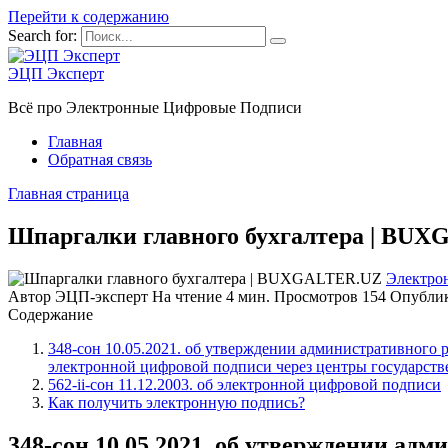
Перейти к содержанию
Search for:
ЭЦП Эксперт
Всё про Электронные Цифровые Подписи
Главная
Обратная связь
Главная страница
Шпаргалки главного бухгалтера | BU
Электро
Автор
ЭЦП-эксперт
На чтение
4 мин.
Просмотров
154
Опубли
Содержание
348-сон 10.05.2021. об утверждении административного 
электронной цифровой подписи через центры государст
562-ii-сон 11.12.2003. об электронной цифровой подписи
Как получить электронную подпись?
348-сон 10.05.2021. об утверждении ад