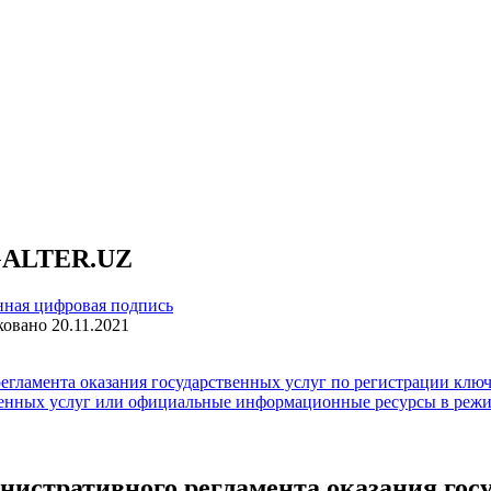
XGALTER.UZ
нная цифровая подпись
ковано
20.11.2021
регламента оказания государственных услуг по регистрации кл
венных услуг или официальные информационные ресурсы в режи
министративного регламента оказания гос