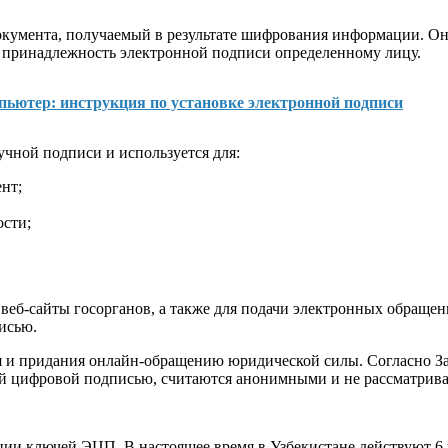
окумента, получаемый в результате шифрования информации. Он 
ь принадлежность электронной подписи определенному лицу.
пьютер: инструкция по установке электронной подписи
чной подписи и используется для:
нт;
сти;
еб-сайты госорганов, а также для подачи электронных обращений
исью.
я и придания онлайн-обращению юридической силы. Согласно З
й цифровой подписью, считаются анонимными и не рассматрива
и ключей ЭЦП. В настоящее время в Узбекистане действуют 6 