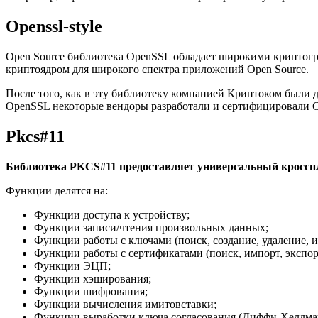
Openssl-style
Open Source библиотека OpenSSL обладает широкими криптог
криптоядром для широкого спектра приложений Open Source.
После того, как в эту библиотеку компанией Криптоком были
OpenSSL некоторые вендоры разработали и сертифицировали С
Pkcs#11
Библиотека PKCS#11 предоставляет универсальный кроссп
Функции делятся на:
Функции доступа к устройству;
Функции записи/чтения произвольных данных;
Функции работы с ключами (поиск, создание, удаление, и
Функции работы с сертификатами (поиск, импорт, экспор
Функции ЭЦП;
Функции хэширования;
Функции шифрования;
Функции вычисления имитовставки;
Функции выработки ключа согласования (Диффи-Хeллма