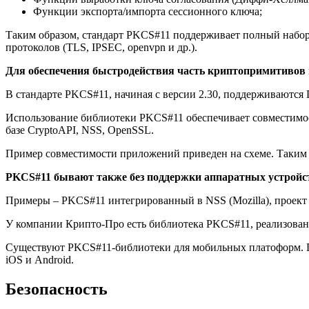
Функции экспорта/импорта сессионного ключа;
Таким образом, стандарт PKCS#11 поддерживает полный набо
протоколов (TLS, IPSEC, openvpn и др.).
Для обеспечения быстродействия часть криптопримитивов 
В стандарте PKCS#11, начиная с версии 2.30, поддерживаются 
Использование библиотеки PKCS#11 обеспечивает совместимос
базе CryptoAPI, NSS, OpenSSL.
Пример совместимости приложений приведен на схеме. Таким 
PKCS#11 бывают также без поддержки аппаратных устройст
Примеры – PKCS#11 интегрированный в NSS (Mozilla), проект 
У компании Крипто-Про есть библиотека PKCS#11, реализованн
Существуют PKCS#11-библиотеки для мобильных платоформ. Пр
iOS и Android.
Безопасность