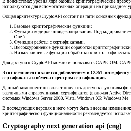
В подсистемах уровня ядра базовые криптографические преобр
используются для вспомогательных операций на прикладном у
Общая архитектураCryptoAPI состоит из пяти основных функцио
Базовые криптографические функции:
Функции
кодирования
/
декодирования
. Под
кодирование
One
).
Функции работы с сертификатами.
Высокоуровневые функции обработки криптографически
Низкоуровневые функции обработки криптографических
Для доступа к CryptoAPI можно использовать CAPICOM. CAP
Этот компонент является добавлением к COM -интерфейсу Cer
сертификаты и обмена с центром сертификации.
Данный компонент позволяет получать доступ к функциям фор
различными справочниками сертификатов (включая Active Direct
системах Windows Server 2008, Vista, Windows XP, Windows Me,
В последующих версиях в него могут быть внесены изменения; т
криптографической функциональности рекомендуется использо
Cryptography next generation api (cng)