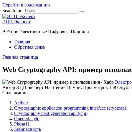
Перейти к содержанию
Search for:
ЭЦП Эксперт
Всё про Электронные Цифровые Подписи
Главная
Обратная связь
Главная страница
Web Cryptography API: пример использ
Электро
Автор
ЭЦП-эксперт
На чтение
16 мин.
Просмотров
158
Опубл
Содержание
Activex
Cryptographic application programming interface (cryptoapi)
Cryptography next generation api (cng)
Openssl-style
Pkcs#11
Безопасность