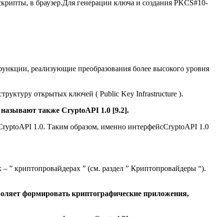
скрипты, в браузер.Для генерации ключа и создания PKCS#10-
 функции, реализующие преобразования более высокого уровня
ктуру открытых ключей ( Public Key Infrastructure ).
называют также CryptoAPI 1.0 [9.2].
yptoAPI 1.0. Таким образом, именно интерфейсCryptoAPI 1.0
– ” криптопровайдерах ” (см. раздел ” Криптопровайдеры “).
зволяет формировать криптографические приложения,