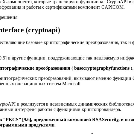
iveX-компонента, которые транслируют функционал CryptoAPI в 
/шифрования и работы с сертификатами компонент CAPICOM.
 решения.
terface (cryptoapi)
ществляющие базовые криптографические преобразования, так и
.5] и другие функции, поддерживающие так называемую инфрастру
ографические преобразования ( basecryptographyfunctions ), 
риптографических преобразований, вызывают именно функции Cr
енных операционных систем Microsoft.
yptoAPI и реализуется в независимых динамических библиотеках 
ванный интерфейс работы с функциями криптопровайдера.
в “PKCS” [9.6], предложенный компанией RSASecurity, и по
ограммными продуктами.