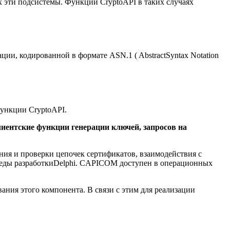
х эти подсистемы. Функции CryptoAPI в таких случаях
ации,
кодированной
в формате
ASN
.1
(
Abstract
Syntax Notation
ункции CryptoAPI.
клиентские функции генерации ключей, запросов на
ия и проверки цепочек сертификатов, взаимодействия с
и среды разработкиDelphi. CAPICOM доступен в операционных
ания этого компонента. В связи с этим для реализации