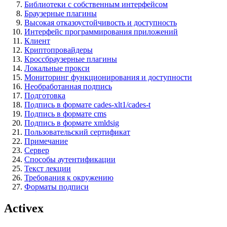
Библиотеки c собственным интерфейсом
Браузерные плагины
Высокая отказоустойчивость и доступность
Интерфейс программирования приложений
Клиент
Криптопровайдеры
Кроссбраузерные плагины
Локальные прокси
Мониторинг функционирования и доступности
Необработанная подпись
Подготовка
Подпись в формате cades-xlt1/cades-t
Подпись в формате cms
Подпись в формате xmldsig
Пользовательский сертификат
Примечание
Сервер
Способы аутентификации
Текст лекции
Требования к окружению
Форматы подписи
Activex