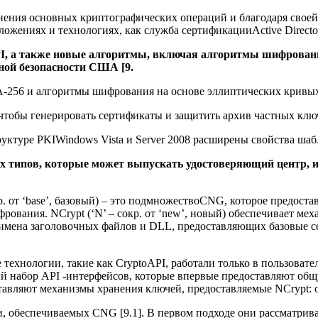
ния основных криптографических операций и благодаря своей м
жениях и технологиях, как служба сертификацииActive Director
I, а также новые алгоритмы, включая алгоритмы шифровани
ной безопасности США [9.
A-256 и алгоритмы шифрования на основе эллиптических кривых
s, чтобы генерировать сертификаты и защитить архив частных клю
руктуре PKIWindows Vista и Server 2008 расширены свойства шаб
 типов, которые может выпускать удостоверяющий центр, ин
окр. от ‘base’, базовый) – это подмножествоCNG, которое предос
ования. NCrypt (‘N’ – сокр. от ‘new’, новый) обеспечивает м
 – имена заголовочных файлов и DLL, предоставляющих базовые
технологии, такие как CryptoAPI, работали только в пользовате
ый набор API -интерфейсов, которые впервые предоставляют о
ставляют механизмы хранения ключей, предоставляемые NCrypt:
, обеспечиваемых CNG [9.1]. В первом подходе они рассматрив