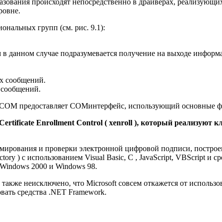
азования происходят непосредственно в драйверах, реализующи
ровне.
нальных групп (см. рис. 9.1):
м
в данном случае подразумевается получение на выходе информ
х сообщений.
 сообщений.
ICOM предоставляет COMинтерфейс, использующий основные ф
tificate Enrollment Control ( xenroll ), который реализуют 
мирования и проверки электронной цифровой подписи, построен
ory ) с использованием Visual Basic, C , JavaScript, VBScript 
 Windows 2000 и Windows 98.
акже неисключено, что Microsoft совсем откажется от использов
вать средства .NET Framework.