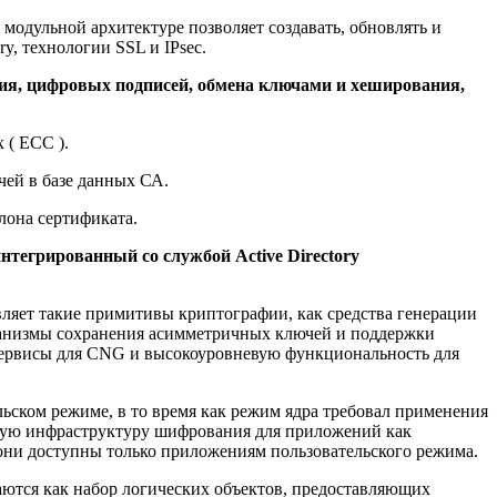
одульной архитектуре позволяет создавать, обновлять и
y, технологии SSL и IPsec.
я, цифровых подписей, обмена ключами и хеширования,
 ( ECC ).
чей в базе данных СА.
лона сертификата.
тегрированный со службой Active Directory
тавляет такие примитивы криптографии, как средства генерации
еханизмы сохранения асимметричных ключей и поддержки
 сервисы для CNG и высокоуровневую функциональность для
льском режиме, в то время как режим ядра требовал применения
бщую инфраструктуру шифрования для приложений как
 они доступны только приложениям пользовательского режима.
аются как набор логических объектов, предоставляющих