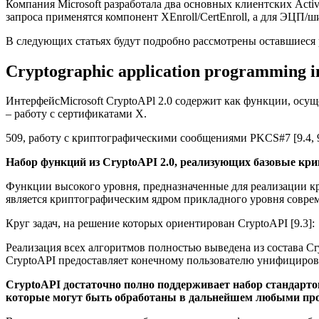
Компания Microsoft разработала два основных клиентских Act
запроса применятся компонент XEnroll/CertEnroll, а для ЭЦП
В следующих статьях будут подробно рассмотрены оставшиеся
Cryptographic application programming in
ИнтерфейсMicrosoft CryptoAPl 2.0 содержит как функции, осу
– работу с сертификатами Х.
509, работу с криптографическими сообщениями PKCS#7 [9.4, 9
Набор функций из CryptoAPI 2.0, реализующих базовые крипт
Функции высокого уровня, предназначенные для реализации к
является криптографическим ядром прикладного уровня соврем
Круг задач, на решение которых ориентирован CryptoAPI [9.3]:
Реализация всех алгоритмов полностью выведена из состава Cr
CryptoAPI предоставляет конечному пользователю унифициро
CryptoAPI достаточно полно поддерживает набор стандарто
которые могут быть обработаны в дальнейшем любыми пр