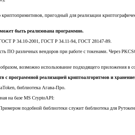
р криптопримитивов, пригодный для реализации криптографич
может быть реализована программно.
ГОСТ Р 34.10-2001, ГОСТ Р 34.11-94, ГОСТ 28147-89.
ть ПО различных вендоров при работе с токенами. Через PKCS#
образом, возможно использование подходящего приложения в с
в с программной реализацией криптоалгоритмов и хранением
aToken, библиотека Агава-Про.
ая на базе MS CryptoAPI:
имером подобной библиотеки служит библиотека для Рутокен ЭЦ