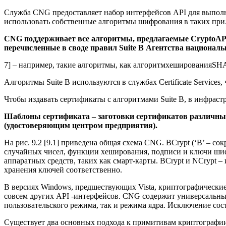
Служба CNG предоставляет набор интерфейсов API для выполне
использовать собственные алгоритмы шифрования в таких прило
CNG поддерживает все алгоритмы, предлагаемые CryptoAP
перечисленные в своде правил Suite B Агентства националь
7] – например, такие алгоритмы, как алгоритмхешированияSH
Алгоритмы Suite B используются в службах Certificate Service
Чтобы издавать сертификаты с алгоритмами Suite B, в инфраст
Шаблоны сертификата – заготовки сертификатов различных
(удостоверяющим центром предприятия).
На рис. 9.2 [9.1] приведена общая схема CNG. BCrypt (‘B’ – с
случайных чисел, функции хеширования, подписи и ключи шифр
аппаратных средств, таких как смарт-карты. BCrypt и NCrypt
хранения ключей соответственно.
В версиях Windows, предшествующих Vista, криптографические 
совсем других API -интерфейсов. CNG содержит универсальн
пользовательского режима, так и режима ядра. Исключение со
Существует два основных подхода к примитивам криптографии