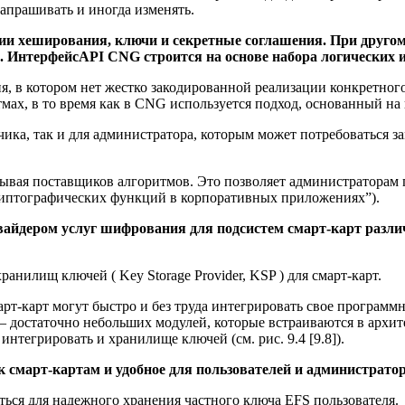
апрашивать и иногда изменять.
ии хеширования, ключи и секретные соглашения. При друго
. ИнтерфейсAPI CNG строится на основе набора логических 
я, в котором нет жестко закодированной реализации конкретно
мах, в то время как в CNG используется подход, основанный на
чика, так и для администратора, которым может потребоваться 
ывая поставщиков алгоритмов. Это позволяет администраторам 
риптографических функций в корпоративных приложениях”).
вайдером услуг шифрования для подсистем смарт-карт различ
нилищ ключей ( Key Storage Provider, KSP ) для смарт-карт.
т-карт могут быстро и без труда интегрировать свое программ
– достаточно небольших модулей, которые встраиваются в архи
нтегрировать и хранилище ключей (см. рис. 9.4 [9.8]).
я к смарт-картам и удобное для пользователей и администрат
ься для надежного хранения частного ключа EFS пользователя.