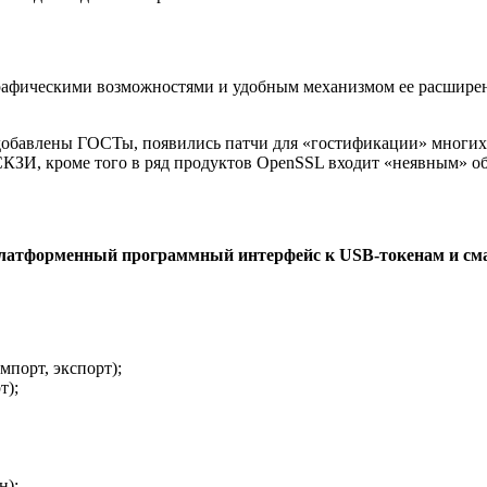
рафическими возможностями и удобным механизмом ее расшире
 добавлены ГОСТы, появились патчи для «гостификации» многи
КЗИ, кроме того в ряд продуктов OpenSSL входит «неявным» об
латформенный программный интерфейс к USB-токенам и см
мпорт, экспорт);
т);
н);