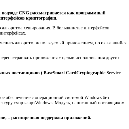
м подходе CNG рассматривается как программный
интерфейсов криптографии.
го алгоритма хеширования. В большинстве интерфейсов
 интерфейсах.
заменить алгоритм, используемый приложением, но оказавшийся
перенастраивать приложения с целью использования других
ных поставщиков ( BaseSmart CardCryptographic Service
ное обеспечение с операционной системой Windows без
тектуру смарт-картWindows. Модуль, написанный поставщиком
оров, – расширенная поддержка приложений.