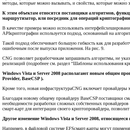
методы, которые можно вызывать, и свойства, которые можно з
К этим объектам относятся поставщики алгоритмов, функц
маршрутизатор, или посредник для операций криптографии
В качестве примера можно использовать интерфейсхешировани
APIкриптографии используется подход, основанный на алгорит
Такой подход обеспечивает большую гибкость как для разработ
ошибочным после выпуска приложения. На рис. 9.
CNG позволяет разработчикам запрашивать алгоритмы, не указ
реализаций (подробнее см. раздел “Шаблоны использования к
Windows Vista и Server 2008 располагают новым общим про
Provider, BaseCSP ).
Кроме того, новая инфраструктураCNG включает провайдеры хра
Благодаря новому общему провайдеру BaseCSP поставщики смар
необходимости разработки сложных собственных провайдеров 
смарт-карт для интеграции своего криптопровайдера, позволит и
Другое изменение Windows Vista и Server 2008, относящеес
Например, в файловой системе EFSсмарт-карты могут применят