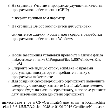
На странице
Участие в программе улучшения качества
программного обеспечения (CEIP)
выберите нужный вам параметр.
На странице
Выбор компонентов для установки
снимите все флажки, кроме
пакета средств разработки
программного обеспечения Windows
.
После завершения установки проверьте наличие файла
makecert.exe в папке C:ProgramFiles (x86)Windows Kits
binx64.
Откройте командную строку (cmd.exe) с правами
доступа администратора и перейдите в папку с
программой makecert.exe.
Для создания самозаверяющего сертификата выполните
следующую команду. Замените
CertificateName
именем,
которое будет назначено сертификату, а после -e укажите
дату истечения срока действия сертификата.
makecert.exe -r -pe -n CN=CertificateName -ss my -sr localmachine
-eku 1.3.6.1.5.5.7.3.2 -len 2048 -e 01/01/2016 CertificateName.cer