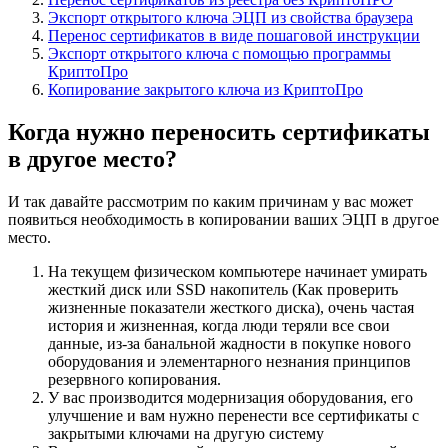
Экспорт открытого ключа ЭЦП из свойства браузера
Перенос сертификатов в виде пошаговой инструкции
Экспорт открытого ключа с помощью программы
КриптоПро
Копирование закрытого ключа из КриптоПро
Когда нужно переносить сертификаты
в другое место?
И так давайте рассмотрим по каким причинам у вас может
появиться необходимость в копировании ваших ЭЦП в другое
место.
На текущем физическом компьютере начинает умирать
жесткий диск или SSD накопитель (
Как проверить
жизненные показатели жесткого диска
), очень частая
история и жизненная, когда люди теряли все свои
данные, из-за банальной жадности в покупке нового
оборудования и элементарного незнания принципов
резервного копирования.
У вас производится модернизация оборудования, его
улучшение и вам нужно перенести все сертификаты с
закрытыми ключами на другую систему