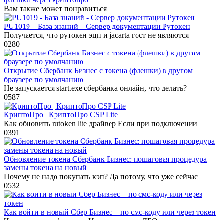
Вам также может понравиться
PU1019 – База знаний – Сервер документации Рутокен
Получается, что рутокен эцп и jacarta гост не являются
0
280
Открытие Сбербанк Бизнес с токена (флешки) в другом
браузере по умолчанию
Не запускается start.exe сбербанка онлайн, что делать?
0
587
КриптоПро | КриптоПро CSP Lite
Как обновить rutoken lite драйвер Если при подключении
0
391
Обновление токена Сбербанк Бизнес: пошаговая процедура
замены токена на новый
Почему не надо покупать кэп? Да потому, что уже сейчас
0
532
Как войти в новый Сбер Бизнес – по смс-коду или через токен