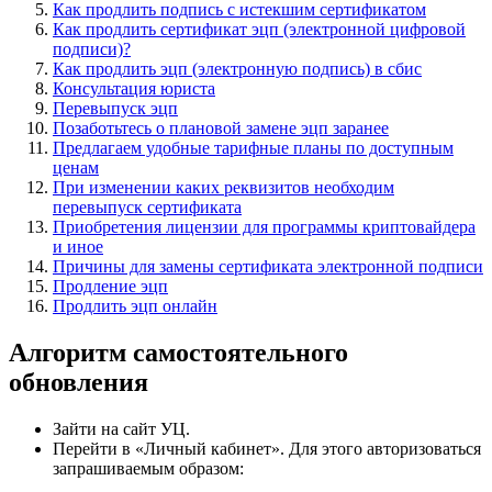
Как продлить подпись с истекшим сертификатом
Как продлить сертификат эцп (электронной цифровой
подписи)?
Как продлить эцп (электронную подпись) в сбис
Консультация юриста
Перевыпуск эцп
Позаботьтесь о плановой замене эцп заранее
Предлагаем удобные тарифные планы по доступным
ценам
При изменении каких реквизитов необходим
перевыпуск сертификата
Приобретения лицензии для программы криптовайдера
и иное
Причины для замены сертификата электронной подписи
Продление эцп
Продлить эцп онлайн
Алгоритм самостоятельного
обновления
Зайти на сайт УЦ.
Перейти в «Личный кабинет». Для этого авторизоваться
запрашиваемым образом: