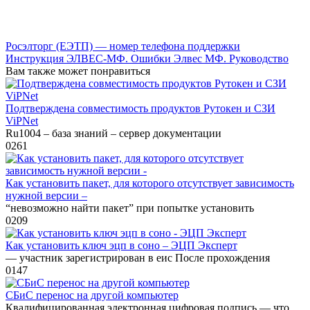
Росэлторг (ЕЭТП) — номер телефона поддержки
Инструкция ЭЛВЕС-МФ. Ошибки Элвес МФ. Руководство
Вам также может понравиться
Подтверждена совместимость продуктов Рутокен и СЗИ
ViPNet
Ru1004 – база знаний – сервер документации
0
261
Как установить пакет, для которого отсутствует зависимость
нужной версии –
“невозможно найти пакет” при попытке установить
0
209
Как установить ключ эцп в соно – ЭЦП Эксперт
— участник зарегистрирован в еис После прохождения
0
147
СБиС перенос на другой компьютер
Квалифицированная электронная цифровая подпись — что