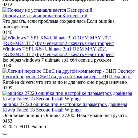
0
212
Почему не устанавливается Касперский
Что делать, если проблема сохранилась Если ошибка
повторяется
0
146
Windows 7 SP1 X64 Ultimate 3in1 OEM MAY 2021
(RUS/MULTI 7) by Generation2 скачать через торрент
Iso образ windows 7 ultimate sp1 x64 oem на русском
0
186
Легкий перенос СБиС на другой компьютер – ЭЦП Эксперт
Rutoken drivers: что это за по и для чего оно предназначено
0
199
ошибка 27220 ошибка при настройке параметров драйвера
Klwfp Failed To Second Install Wfpmgr
Основные ошибки Ошибка 27200. Невозможно выгрузить
0
453
© 2025 ЭЦП Эксперт