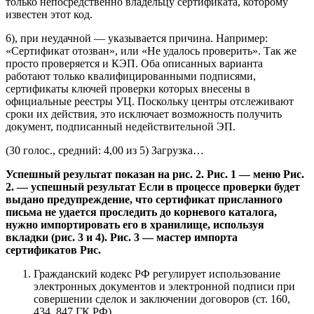
только непосредственно владельцу сертификата, которому
известен этот код.
6), при неудачной — указывается причина. Например:
«Сертификат отозван», или «Не удалось проверить». Так же
просто проверяется и КЭП. Оба описанных варианта
работают только квалифицированными подписями,
сертификаты ключей проверки которых внесены в
официальные реестры УЦ. Поскольку центры отслеживают
сроки их действия, это исключает возможность получить
документ, подписанный недействительной ЭП.
(30 голос., средний: 4,00 из 5) Загрузка…
Успешный результат показан на рис. 2. Рис. 1 — меню Рис.
2. — успешный результат Если в процессе проверки будет
выдано предупреждение, что сертификат присланного
письма не удается проследить до корневого каталога,
нужно импортировать его в хранилище, используя
вкладки (рис. 3 и 4). Рис. 3 — мастер импорта
сертификатов Рис.
Гражданский кодекс РФ регулирует использование
электронных документов и электронной подписи при
совершении сделок и заключении договоров (
ст. 160,
434, 847 ГК РФ
).