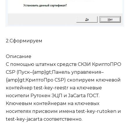
2.Сформируем
Описание
С помощью штатных средств СКЗИ КриптоПРО
CSP (Пуск–{amp}gt;Панель управления–
{amp}gt;КриптоПро CSP) скопируем ключевой
контейнер test-key-reestr на ключевые
носители Рутокен ЭЦП и JaCarta ГОСТ.
Ключевым контейнерам на ключевых
носителях присвоим имена test-key-rutoken и
test-key-jacarta соответственно.