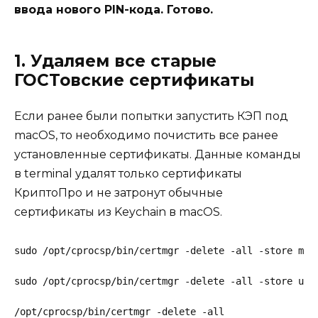
ввода нового PIN-кода. Готово.
1. Удаляем все старые
ГОСТовские сертификаты
Если ранее были попытки запустить КЭП под
macOS, то необходимо почистить все ранее
установленные сертификаты. Данные команды
в terminal удалят только сертификаты
КриптоПро и не затронут обычные
сертификаты из Keychain в macOS.
sudo /opt/cprocsp/bin/certmgr -delete -all -store mro
sudo /opt/cprocsp/bin/certmgr -delete -all -store uro
/opt/cprocsp/bin/certmgr -delete -all