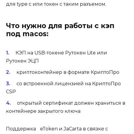
для type c или токен с таким разъемом.
Что нужно для работы с кэп
под macos:
КЭП
на USB-токене Рутокен Lite
или
Рутокен ЭЦП
криптоконтейнер
в формате КриптоПро
со встроенной
лицензией на КриптоПро
CSP
открытый сертификат должен храниться в
контейнере закрытого ключа
Поддержка eToken и JaCarta в связке с