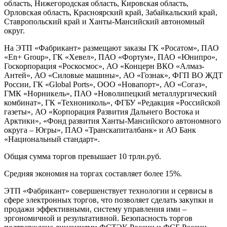
область, Нижегородская область, Кировская область,
Орловская область, Красноярский край, Забайкальский край,
Ставропольский край и Ханты-Мансийский автономный
округ.
На ЭТП «Фабрикант» размещают заказы ГК «Росатом», ПАО
«En+ Group», ГК «Хевел», ПАО «Фортум», ПАО «Юнипро»,
Госкорпорация «Роскосмос», АО «Концерн ВКО «Алмаз-
Антей», АО «Силовые машины», АО «Гознак», ФГП ВО ЖДТ
России, ГК «Global Ports», ООО «Новапорт», АО «Согаз»,
ГМК «Норникель», ПАО «Новолипецкий металлургический
комбинат», ГК «Технониколь», ФГБУ «Редакция «Российской
газеты», АО «Корпорация Развития Дальнего Востока и
Арктики», «Фонд развития Ханты-Мансийского автономного
округа – Югры», ПАО «Транскапиталбанк» и АО Банк
«Национальный стандарт».
Общая сумма торгов превышает 10 трлн.руб.
Средняя экономия на торгах составляет более 15%.
ЭТП «Фабрикант» совершенствует технологии и сервисы в
сфере электронных торгов, что позволяет сделать закупки и
продажи эффективными, систему управления ими –
эргономичной и результативной. Безопасность торгов