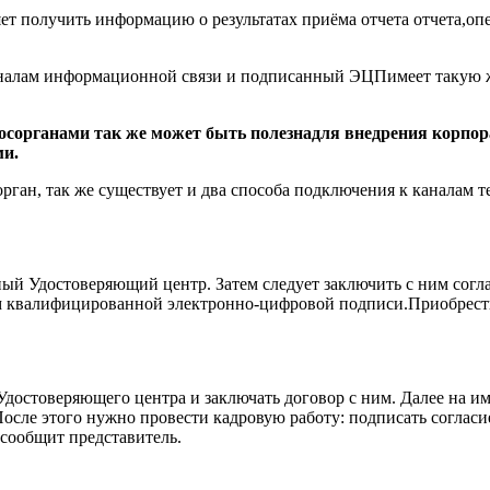
т получить информацию о результатах приёма отчета отчета,опе
налам информационной связи и подписанный ЭЦПимеет такую ж
 госорганами так же может быть полезнадля внедрения корпо
ми.
орган, так же существует и два способа подключения к каналам
ый Удостоверяющий центр. Затем следует заключить с ним согл
м квалифицированной электронно-цифровой подписи.Приобрести
Удостоверяющего центра и заключать договор с ним. Далее на им
После этого нужно провести кадровую работу: подписать соглас
 сообщит представитель.