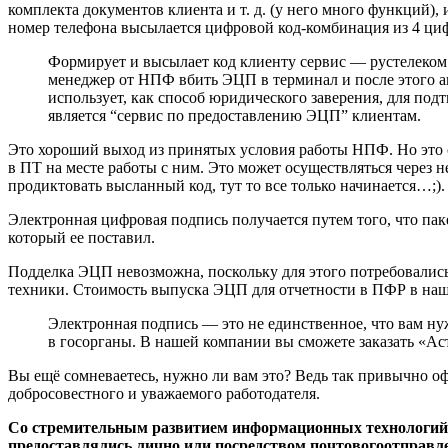
комплекта документов клиента и т. д. (у него много функций)
номер телефона высылается цифровой код-комбинация из 4 цифр
Формирует и высылает код клиенту сервис — рустелеком 
менеджер от НПФ вбить ЭЦП в терминал и после этого а
использует, как способ юридического заверения, для по
является “сервис по предоставлению ЭЦП” клиентам.
Это хороший выход из принятых условия работы НПФ. Но это о
в ПТ на месте работы с ним. Это может осуществляться через не
продиктовать высланный код, тут то все только начинается…;).
Электронная цифровая подпись получается путем того, что п
который ее поставил.
Подделка ЭЦП невозможна, поскольку для этого потребовались
техники. Стоимость выпуска ЭЦП для отчетности в ПФР в наш
Электронная подпись — это не единственное, что вам ну
в госорганы. В нашей компании вы сможете заказать «Ас
Вы ещё сомневаетесь, нужно ли вам это? Ведь так привычно о
добросовестного и уважаемого работодателя.
Со стремительным развитием информационных технологий м
предоставлялись лично или посредством почтовогоотправлен