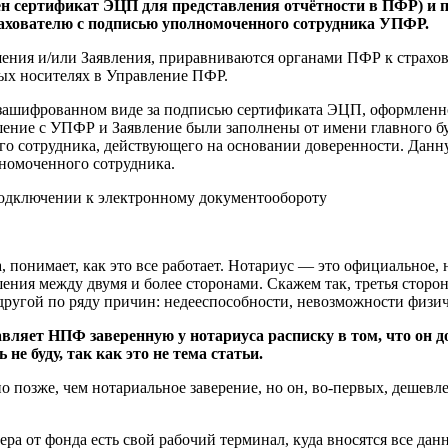
н сертификат ЭЦП для представления отчётности в ПФР) и п
рахователю с подписью уполномоченного сотрудника УПФР.
ения и/или Заявления, приравниваются органами ПФР к страхов
ых носителях в Управление ПФР.
 зашифрованном виде за подписью сертификата ЭЦП, оформленн
ение с УПФР и Заявление были заполнены от имени главного бу
о сотрудника, действующего на основании доверенности. Данн
номоченного сотрудника.
подключении к электронному документообороту
, понимает, как это все работает. Нотариус — это официальное
ния между двумя и более сторонами. Скажем так, третья сторон
 другой по ряду причин: недееспособности, невозможности физи
вляет НПФ заверенную у нотариуса расписку в том, что он 
е буду, так как это не тема статьи.
 позже, чем нотариальное заверение, но он, во-первых, дешевле
ра от фонда есть свой рабочий терминал, куда вносятся все данн