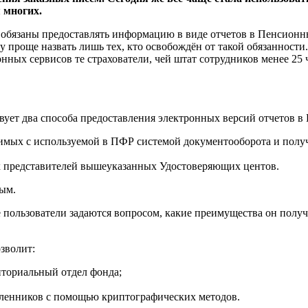
 многих.
обязаны предоставлять информацию в виде отчетов в Пенсионн
му проще назвать лишь тех, кто освобождён от такой обязаннос
ных сервисов те страхователи, чей штат сотрудников менее 25 ч
твует два способа предоставления электронных версий отчетов
тимых с используемой в ПФР системой документооборота и полу
 представителей вышеуказанных Удостоверяющих центов.
ым.
 пользователи задаются вопросом, какие преимущества он полу
зволит:
иториальный отдел фонда;
шленников с помощью криптографических методов.