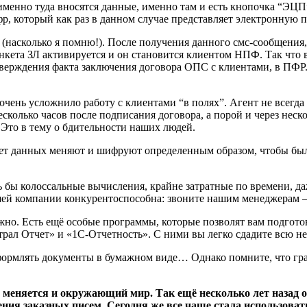
, именно туда вносятся данные, именно там и есть кнопочка “ЭЦ
, который как раз в данном случае представляет электронную п
(насколько я помню!). После получения данного смс-сообщения, 
нкета ЗЛ активируется и он становится клиентом НПФ. Так что
дтверждения факта заключения договора ОПС с клиентами, в ПФР
чень усложнило работу с клиентами “в полях”. Агент не всегда
сколько часов после подписания договора, а порой и через неско
 Это в тему о бдительности наших людей.
акет данных меняют и шифруют определенным образом, чтобы бы
 бы колоссальные вычисления, крайне затратные по времени, д
ей компании конкурентоспособна: звоните нашим менеджерам –
жно. Есть ещё особые программы, которые позволят вам подгото
трал Отчет» и «1С-Отчетность». С ними вы легко сдадите всю н
формлять документы в бумажном виде… Однако помните, что гра
еняется и окружающий мир. Так ещё несколько лет назад о
ия заказных писем. Сегодня же все чаще стала использовать