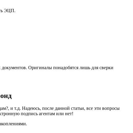
ть ЭЦП.
 документов. Оригиналы понадобятся лишь для сверки
фонд
м?, и т.д. Надеюсь, после данной статьи, все эти вопросы
ектронную подпись агентам или нет!
накоплениями.