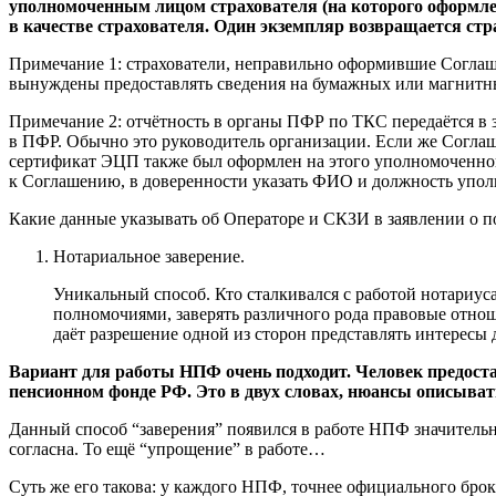
уполномоченным лицом страхователя (на которого оформле
в качестве страхователя. Один экземпляр возвращается ст
Примечание 1: страхователи, неправильно оформившие Соглаш
вынуждены предоставлять сведения на бумажных или магнитн
Примечание 2: отчётность в органы ПФР по ТКС передаётся в
в ПФР. Обычно это руководитель организации. Если же Соглаш
сертификат ЭЦП также был оформлен на этого уполномоченног
к Соглашению, в доверенности указать ФИО и должность упол
Какие данные указывать об Операторе и СКЗИ в заявлении о 
Нотариальное заверение.
Уникальный способ. Кто сталкивался с работой нотариуса
полномочиями, заверять различного рода правовые отноше
даёт разрешение одной из сторон представлять интересы
Вариант для работы НПФ очень подходит. Человек предоста
пенсионном фонде РФ. Это в двух словах, нюансы описывать н
Данный способ “заверения” появился в работе НПФ значительно
согласна. То ещё “упрощение” в работе…
Суть же его такова: у каждого НПФ, точнее официального броке