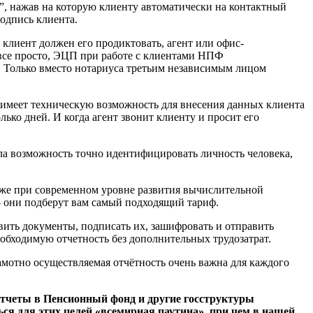
П”, нажав на которую клиенту автоматически на контактный
одпись клиента.
клиент должен его продиктовать, агент или офис-
 все просто, ЭЦП при работе с клиентами НПФ
. Только вместо нотариуса третьим независимым лицом
 имеет техническую возможность для внесения данных клиента
лько дней. И когда агент звонит клиенту и просит его
ла возможность точно идентифицировать личность человека,
аже при современном уровне развития вычислительной
 они подберут вам самый подходящий тариф.
вить документы, подписать их, зашифровать и отправить
еобходимую отчетность без дополнительных трудозатрат.
мотно осуществляемая отчётность очень важна для каждого
тчеты в Пенсионный фонд и другие госструктуры
ся для этих целей «всемирная паутина», при чем в нашей