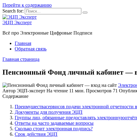
Перейти к содержанию
Search for:
ЭЦП Эксперт
Всё про Электронные Цифровые Подписи
Главная
Обратная связь
Главная страница
Пенсионный Фонд личный кабинет — в
Электро
Автор
ЭЦП-эксперт
На чтение
11 мин.
Просмотров
71
Опублик
Содержание
Преимуществасервисов подачи электронной отчетности 
Документы для получения ЭЦП
Группы лиц, обязанные предоставлять электроннуюотчё
Ответы на часто задаваемые вопросы
Сколько стоит электронная подпись?
Срок действия ЭЦП