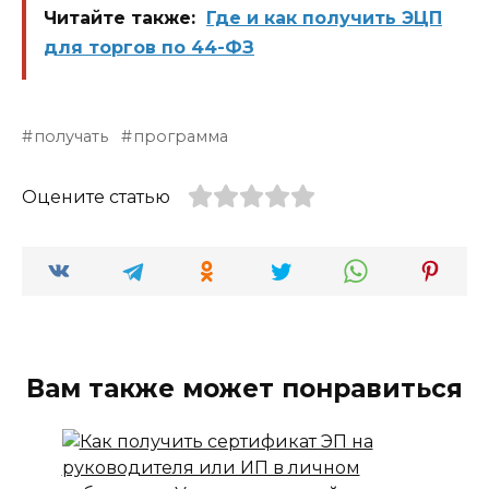
для участия
Читайте также:
Где и как получить ЭЦП
в
электронных
для торгов по 44-ФЗ
торгах и ЭТП
получать
программа
Оцените статью
Вам также может понравиться