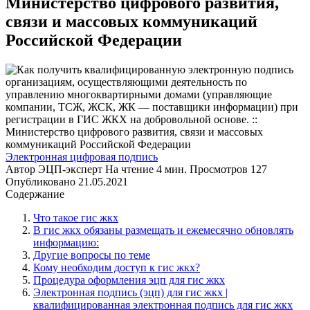
Министерство цифрового развития,
связи и массовых коммуникаций
Российской Федерации
Электронная цифровая подпись
Автор
ЭЦП-эксперт
На чтение
4 мин.
Просмотров
127
Опубликовано
21.05.2021
Содержание
Что такое гис жкх
В гис жкх обязаны размещать и ежемесячно обновлять
информацию:
Другие вопросы по теме
Кому необходим доступ к гис жкх?
Процедура оформления эцп для гис жкх
Электронная подпись (эцп) для гис жкх |
квалифицированная электронная подпись для гис жкх