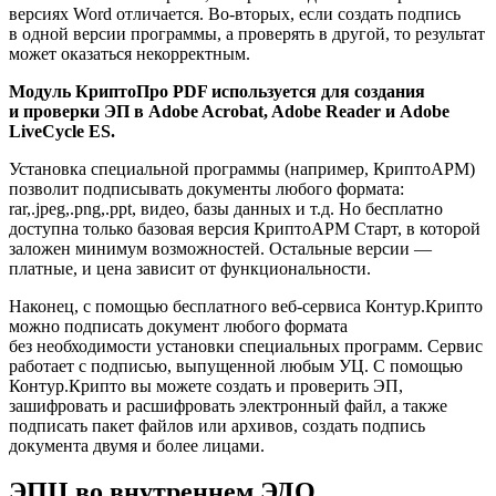
версиях Word отличается. Во-вторых, если создать подпись
в одной версии программы, а проверять в другой, то результат
может оказаться некорректным.
Модуль КриптоПро PDF используется для создания
и проверки ЭП в Adobe Acrobat, Adobe Reader и Adobe
LiveCycle ES.
Установка специальной программы (например, КриптоАРМ)
позволит подписывать документы любого формата:
rar,.jpeg,.png,.ppt, видео, базы данных и т.д. Но бесплатно
доступна только базовая версия КриптоАРМ Старт, в которой
заложен минимум возможностей. Остальные версии —
платные, и цена зависит от функциональности.
Наконец, с помощью бесплатного веб-сервиса Контур.Крипто
можно подписать документ любого формата
без необходимости установки специальных программ. Сервис
работает с подписью, выпущенной любым УЦ. С помощью
Контур.Крипто вы можете создать и проверить ЭП,
зашифровать и расшифровать электронный файл, а также
подписать пакет файлов или архивов, создать подпись
документа двумя и более лицами.
ЭПЦ во внутреннем ЭДО